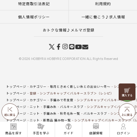
特定商取引法表記
利用規約
個人情報ポリシー
一緒に働こう♪求人情報
おトクな情報♪メルマガ登録
© 2026 HOBBYRA HOBBYRE CORPORATION ALL Rights Reserved
トップページ
カテゴリー
毎月ときめく新しい糸との出会い～冬～
シンプルキャッ
リリヤン
トップページ
登録
シンプルキャップ＜バルキースラブ＞（レシピ）
フェア
トップページ
カテゴリー
手編みで冬支度
シンプルキャップ＜バルキースラブ＞
トップページ
ニット
手編み糸
バルキースラブ
シンプルキャップ＜バルキース
トップページ
ニット
手編み糸
秋冬毛糸一覧
バルキースラブ
シンプルキャップ
前に戻る
上に戻る
トップページ
ニット
新商品 編み物一覧
シンプルキャップ＜バルキースラブ＞（
トップページ
ニット
編み図
ストール・マフラー・バッグなど服飾小物（編み図
商品を探す
手芸を学ぶ
ガイド
店舗情報
ログイン
トップページ
商品
シンプルキャップ＜バルキースラブ＞（レシピ）