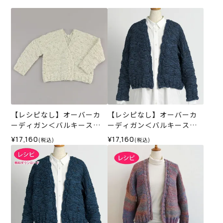
【レシピなし】オーバーカ
【レシピなし】オーバーカ
ーディガン＜バルキースラ
ーディガン＜バルキースラ
ブ01IV＞（編み物 材料セッ
ブ02N＞（編み物 材料セッ
¥17,160
¥17,160
(税込)
(税込)
ト）
ト）