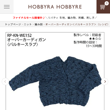
0
ファイナルセール開催中♪
＼リバティ 生地、編み物、刺繍、刺し子／
トップページ
ニット
編み図
オーバーカーディガン＜バルキースラブ＞（レシピ）