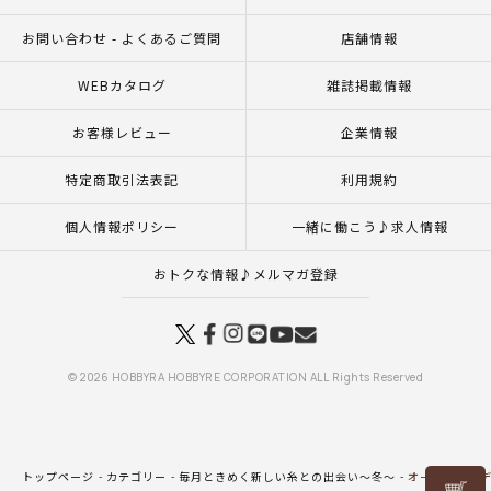
お問い合わせ - よくあるご質問
店舗情報
WEBカタログ
雑誌掲載情報
お客様レビュー
企業情報
特定商取引法表記
利用規約
個人情報ポリシー
一緒に働こう♪求人情報
おトクな情報♪メルマガ登録
© 2026 HOBBYRA HOBBYRE CORPORATION ALL Rights Reserved
トップページ
カテゴリー
毎月ときめく新しい糸との出会い～冬～
オーバーカーデ