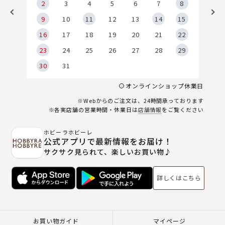
2
2
3
4
5
6
7
8
9
9
10
11
12
13
14
15
6
16
17
18
19
20
21
22
23
24
25
26
27
28
29
30
31
オンラインショップ休業日
※Webからのご注文は、24時間承っております
※各実店舗の営業時間・休業日は
店舗情報
をご覧ください
ホビーラホビーレ
公式アプリで最新情報をお届け！
サクサク見られて、楽しいお買い物♪
詳しくはこちら
お買い物ガイド
マイページ