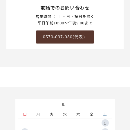
電話でのお問い合わせ
営業時間 ： 土・日・祝日を除く
平日午前10:00～午後5:00まで
0570-037-030(代表）
8月
土
日
月
火
水
木
金
土
5
1