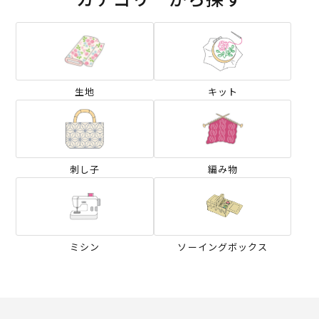
生地
キット
刺し子
編み物
ミシン
ソーイングボックス