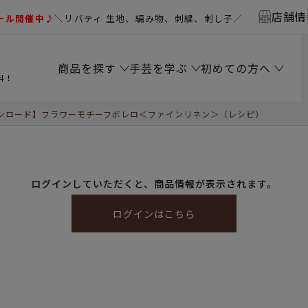
店舗情
ール開催中♪
＼リバティ 生地、編み物、刺繍、刺し子／
商品を探す
手芸を学ぶ
初めての方へ
料！
ンロード】フラワーモチーフボレロ＜ファインリネン＞（レシピ）
ログインしていただくと、商品情報が表示されます。
ログインはこちら