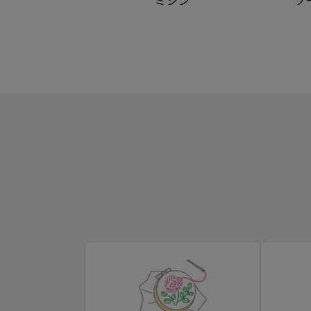
ミシン
ソ