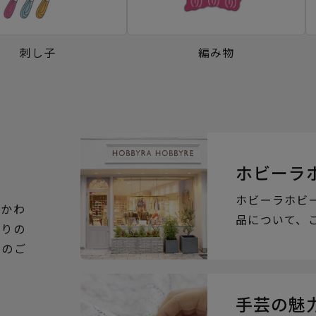
刺し子
編み物
ホビーラ
ホビーラホビ
るかわ
品について、
ぶりの
らのご
手芸の魅