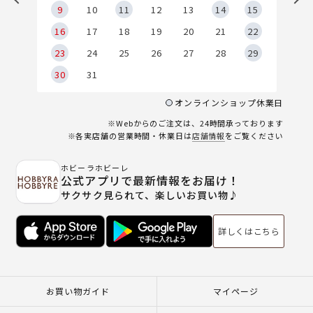
9
9
10
11
12
13
14
15
6
16
17
18
19
20
21
22
23
24
25
26
27
28
29
30
31
オンラインショップ休業日
※Webからのご注文は、24時間承っております
※各実店舗の営業時間・休業日は
店舗情報
をご覧ください
ホビーラホビーレ
公式アプリで最新情報をお届け！
サクサク見られて、楽しいお買い物♪
詳しくはこちら
お買い物ガイド
マイページ