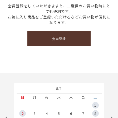
会員登録をしていただきますと、二度目のお買い物時にと
ても便利です。
お気に入り商品をご登録いただけるなどお買い物が便利に
なります。
会員登録
8月
土
日
月
火
水
木
金
土
5
1
2
2
3
4
5
6
7
8