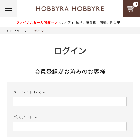
0
ファイナルセール開催中♪
＼リバティ 生地、編み物、刺繍、刺し子／
トップページ
ログイン
ログイン
会員登録がお済みのお客様
メールアドレス
(必
須)
パスワード
(必
須)