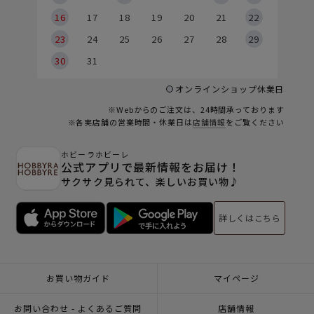
6
16
17
18
19
20
21
22
23
24
25
26
27
28
29
30
31
オンラインショップ休業日
※Webからのご注文は、24時間承っております
※各実店舗の営業時間・休業日は
店舗情報
をご覧ください
ホビーラホビーレ
公式アプリで最新情報をお届け！
サクサク見られて、楽しいお買い物♪
詳しくはこちら
お買い物ガイド
マイページ
お問い合わせ - よくあるご質問
店舗情報