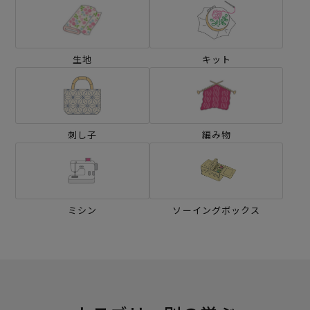
生地
キット
刺し子
編み物
ミシン
ソーイングボックス