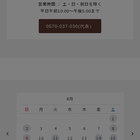
営業時間 ： 土・日・祝日を除く
平日午前10:00～午後5:00まで
0570-037-030(代表）
8月
土
日
月
火
水
木
金
土
5
1
2
2
3
4
5
6
7
8
9
9
10
11
12
13
14
15