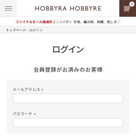
0
ファイナルセール開催中♪
＼リバティ 生地、編み物、刺繍、刺し子／
トップページ
ログイン
ログイン
会員登録がお済みのお客様
メールアドレス
(必
須)
パスワード
(必
須)