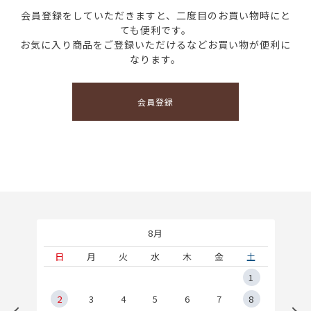
会員登録をしていただきますと、二度目のお買い物時にと
ても便利です。
お気に入り商品をご登録いただけるなどお買い物が便利に
なります。
会員登録
8月
土
日
月
火
水
木
金
土
5
1
2
2
3
4
5
6
7
8