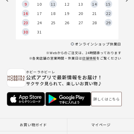
9
9
10
11
12
13
14
15
6
16
17
18
19
20
21
22
23
24
25
26
27
28
29
30
31
オンラインショップ休業日
※Webからのご注文は、24時間承っております
※各実店舗の営業時間・休業日は
店舗情報
をご覧ください
ホビーラホビーレ
公式アプリで最新情報をお届け！
サクサク見られて、楽しいお買い物♪
詳しくはこちら
お買い物ガイド
マイページ