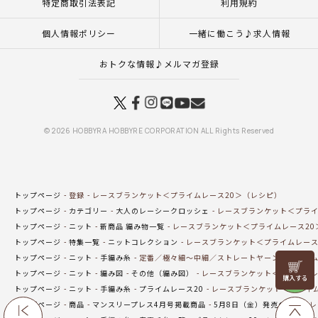
特定商取引法表記
利用規約
個人情報ポリシー
一緒に働こう♪求人情報
おトクな情報♪メルマガ登録
© 2026 HOBBYRA HOBBYRE CORPORATION ALL Rights Reserved
トップページ
登録
レースブランケット＜プライムレース20＞（レシピ）
トップページ
カテゴリー
大人のレーシークロッシェ
レースブランケット＜プライ
トップページ
ニット
新商品 編み物一覧
レースブランケット＜プライムレース20
トップページ
特集一覧
ニットコレクション
レースブランケット＜プライムレース
トップページ
ニット
手編み糸
定番／極々細～中細／ストレートヤーン
プライム
リリヤン
トップページ
ニット
編み図
その他（編み図）
レースブランケット＜プライムレ
フェア
トップページ
ニット
手編み糸
プライムレース20
レースブランケット＜プライム
トップページ
商品
マンスリープレス4月号掲載商品
5月8日（金）発売の商品
レ