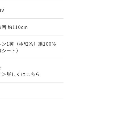
IV
囲 約110cm
ン1種（極細糸）綿100％
方シート）
☆
て＞詳しくはこちら