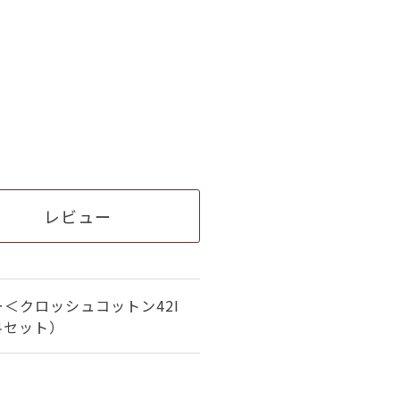
レビュー
＜クロッシュコットン42I
料セット）