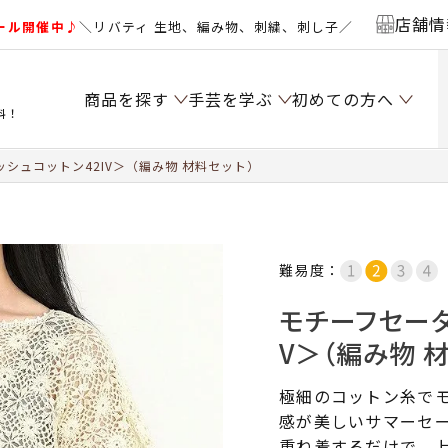
店舗情
ール開催中♪
＼リバティ 生地、編み物、刺繍、刺し子／
商品を探す
手芸を学ぶ
初めての方へ
料！
シュコットン42IV＞（編み物 材料セット）
難易度：
モチーフセータ
V＞（編み物 
極細のコットン糸で
感が美しいサマーセ
重ね着するだけで、