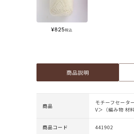
¥
825
税込
商品説明
モチーフセーター
商品
V＞（編み物 材
商品コード
441902