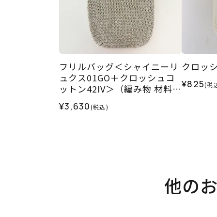
フリルバッグ＜シャイニーリ
クロッシュ
ュクス01GO＋クロッシュコ
¥825
(税
ットン42IV＞（編み物 材料セ
ット）
¥3,630
(税込)
他の