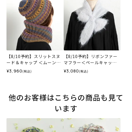
【8/10予約】スリットスヌ
【8/10予約】リボンファー
ード＆キャップ ＜ムーンラ
マフラー＜ペールキャット0
イトキッス07L＞（編み物
5WH＞（編み物 材料セッ
¥3,960
¥3,080
(税込)
(税込)
材料セット）
ト）
他のお客様はこちらの商品も見て
います