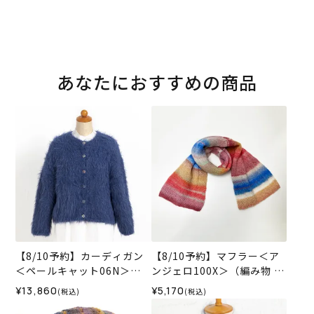
あなたにおすすめの商品
【8/10予約】カーディガン
【8/10予約】マフラー＜ア
＜ペールキャット06N＞
ンジェロ100X＞（編み物 材
（編み物 材料セット）
料セット）
¥13,860
¥5,170
(税込)
(税込)