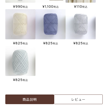
¥
990
¥
1,100
¥
110
税込
税込
税込
¥
825
¥
825
¥
825
税込
税込
税込
¥
825
税込
商品説明
レビュー