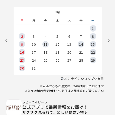
8月
土
日
月
火
水
木
金
土
5
1
2
2
3
4
5
6
7
8
9
9
10
11
12
13
14
15
6
16
17
18
19
20
21
22
23
24
25
26
27
28
29
30
31
オンラインショップ休業日
※Webからのご注文は、24時間承っております
※各実店舗の営業時間・休業日は
店舗情報
をご覧ください
ホビーラホビーレ
公式アプリで最新情報をお届け！
サクサク見られて、楽しいお買い物♪