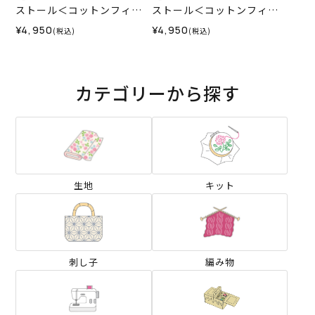
ストール＜コットンフィー
ストール＜コットンフィー
ルファイン09A＞（編み物
ルファイン09B＞（編み物
¥4,950
¥4,950
(税込)
(税込)
材料セット）
材料セット）
カテゴリーから探す
生地
キット
刺し子
編み物