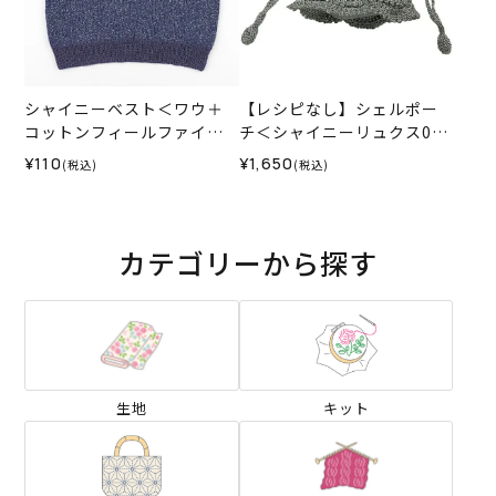
シャイニーベスト＜ワウ＋
【レシピなし】シェルポー
コットンフィールファイン
チ＜シャイニーリュクス02S
＞（レシピ）
I＞（編み物 材料セット）
¥110
¥1,650
(税込)
(税込)
カテゴリーから探す
生地
キット