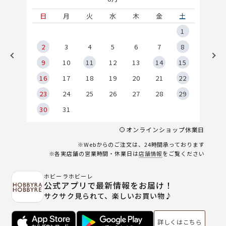
土
日
月
火
水
木
金
土
5
1
2
2
3
4
5
6
7
8
9
9
10
11
12
13
14
15
6
16
17
18
19
20
21
22
23
24
25
26
27
28
29
30
31
オンラインショップ休業日
※Webからのご注文は、24時間承っております
※各実店舗の営業時間・休業日は
店舗情報
をご覧ください
ホビーラホビーレ
公式アプリで最新情報をお届け！
サクサク見られて、楽しいお買い物♪
詳しくはこちら