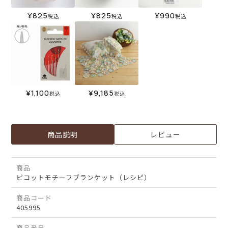
¥
825
¥
825
¥
990
税込
税込
税込
¥
1,100
¥
9,185
税込
税込
商品説明
レビュー
商品
ピコットモチーフブランケット（レシピ）
商品コード
405995
商品番号