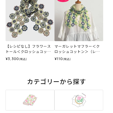
【レシピなし】フラワース
マーガレットマフラー＜ク
トール＜クロッシュコット
ロッシュコットン＞（レシ
ン01B＞（編み物 材料セッ
ピ）
¥3,300
¥110
(税込)
(税込)
ト）
カテゴリーから探す