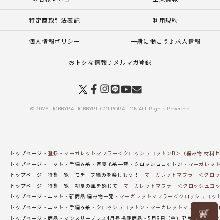
特定商取引法表記
利用規約
個人情報ポリシー
一緒に働こう♪求人情報
おトクな情報♪メルマガ登録
© 2026 HOBBYRA HOBBYRE CORPORATION ALL Rights Reserved
トップページ
登録
マーガレットマフラー＜クロッシュコットンB＞（編み物 材料
トップページ
ニット
手編み糸
春夏毛糸一覧
クロッシュコットン
マーガレット
トップページ
特集一覧
モチーフ編みを楽しもう！
マーガレットマフラー＜クロッ
トップページ
特集一覧
初夏の風を感じて
マーガレットマフラー＜クロッシュコッ
トップページ
ニット
新商品 編み物一覧
マーガレットマフラー＜クロッシュコット
トップページ
ニット
手編み糸
クロッシュコットン
マーガレットマフラー＜クロ
リリヤン
トップページ
商品
マンスリープレス4月号掲載商品
5月8日（金）発売の商品
マ