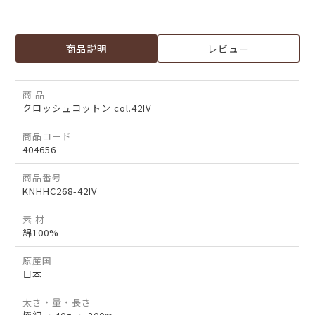
商品説明
レビュー
商 品
クロッシュコットン col.42IV
商品コード
404656
商品番号
KNHHC268-42IV
素 材
綿100%
原産国
日本
太さ・量・長さ