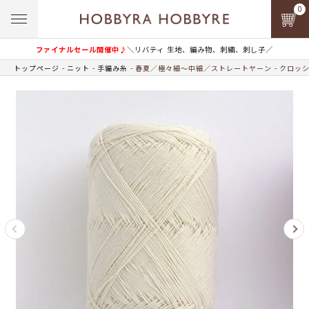
0
ファイナルセール開催中♪
＼リバティ 生地、編み物、刺繍、刺し子／
トップページ
ニット
手編み糸
春夏／極々細～中細／ストレートヤーン
クロッシ