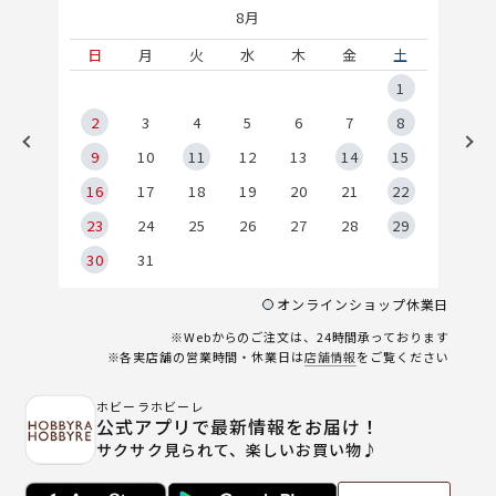
8月
土
日
月
火
水
木
金
土
5
1
2
2
3
4
5
6
7
8
9
9
10
11
12
13
14
15
6
16
17
18
19
20
21
22
23
24
25
26
27
28
29
30
31
オンラインショップ休業日
※Webからのご注文は、24時間承っております
※各実店舗の営業時間・休業日は
店舗情報
をご覧ください
ホビーラホビーレ
公式アプリで最新情報をお届け！
サクサク見られて、楽しいお買い物♪