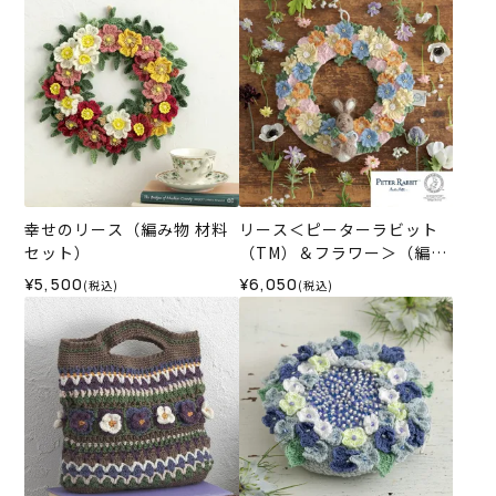
幸せのリース（編み物 材料
リース＜ピーターラビット
セット）
（TM）＆フラワー＞（編み
物 材料セット）
¥5,500
¥6,050
(税込)
(税込)