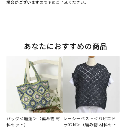
場合がございます
ので予めご了承ください。
あなたにおすすめの商品
バッグ＜睡蓮＞（編み物 材
レーシーベスト＜パピエド
料セット）
ゥ02N＞（編み物 材料セッ
ト）