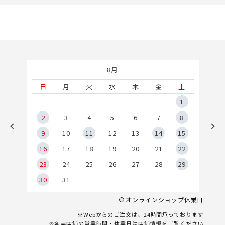
8月
土
日
月
火
水
木
金
土
5
1
2
2
3
4
5
6
7
8
9
9
10
11
12
13
14
15
6
16
17
18
19
20
21
22
23
24
25
26
27
28
29
30
31
オンラインショップ休業日
※Webからのご注文は、24時間承っております
※各実店舗の営業時間・休業日は
店舗情報
をご覧ください