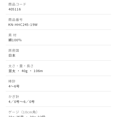
商品コード
405116
商品番号
KN-HHC245-19W
素 材
綿100％
原産国
日本
太さ・量・長さ
並太 ・ 40g ・ 106m
棒針
4～6号
かぎ針
4／0号～6／0号
ゲージ（10cm角）
23～25目 ・ 30～32段