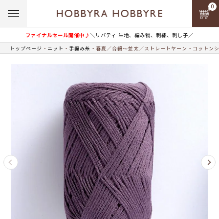
0
ファイナルセール開催中♪
＼リバティ 生地、編み物、刺繍、刺し子／
トップページ
ニット
手編み糸
春夏／合細～並太／ストレートヤーン
コットンシ