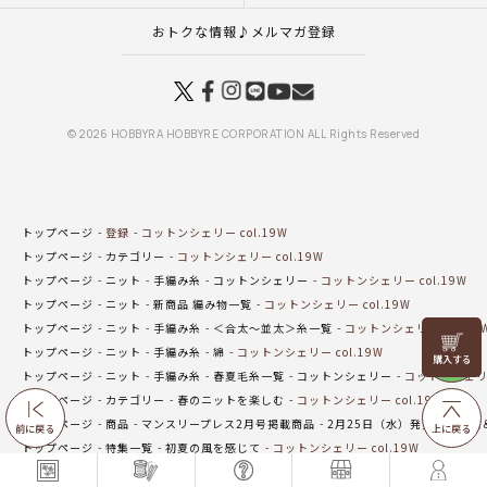
おトクな情報♪メルマガ登録
© 2026 HOBBYRA HOBBYRE CORPORATION ALL Rights Reserved
トップページ
登録
コットンシェリー col.19W
トップページ
カテゴリー
コットンシェリー col.19W
トップページ
ニット
手編み糸
コットンシェリー
コットンシェリー col.19W
トップページ
ニット
新商品 編み物一覧
コットンシェリー col.19W
トップページ
ニット
手編み糸
＜合太～並太＞糸一覧
コットンシェリー col.19
リリヤン
トップページ
ニット
手編み糸
綿
コットンシェリー col.19W
フェア
トップページ
ニット
手編み糸
春夏毛糸一覧
コットンシェリー
コットンシェリー 
トップページ
カテゴリー
春のニットを楽しむ
コットンシェリー col.19W
トップページ
商品
マンスリープレス2月号掲載商品
2月25日（水）発売の新商品
前に戻る
上に戻る
トップページ
特集一覧
初夏の風を感じて
コットンシェリー col.19W
トップページ
オンラインショップ在庫わずかコーナー
コットンシェリー col.19W