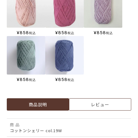
¥
858
¥
858
¥
858
税込
税込
税込
¥
858
¥
858
税込
税込
商品説明
レビュー
商 品
コットンシェリー col.19W