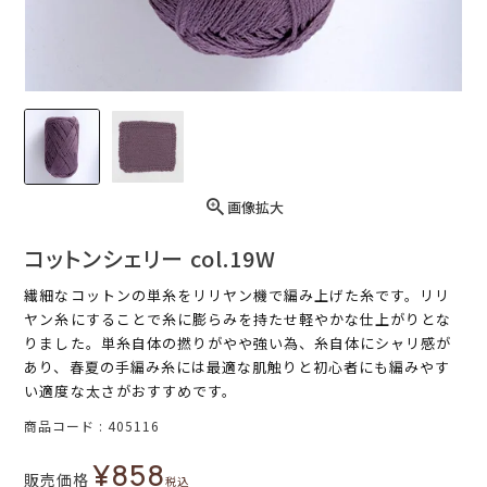
画像拡大
コットンシェリー col.19W
繊細なコットンの単糸をリリヤン機で編み上げた糸です。リリ
ヤン糸にすることで糸に膨らみを持たせ軽やかな仕上がりとな
りました。単糸自体の撚りがやや強い為、糸自体にシャリ感が
あり、春夏の手編み糸には最適な肌触りと初心者にも編みやす
い適度な太さがおすすめです。
商品コード
405116
¥
858
販売価格
税込