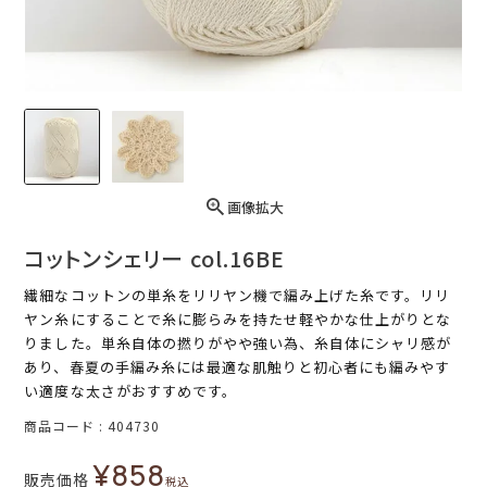
画像拡大
コットンシェリー col.16BE
繊細なコットンの単糸をリリヤン機で編み上げた糸です。リリ
ヤン糸にすることで糸に膨らみを持たせ軽やかな仕上がりとな
りました。単糸自体の撚りがやや強い為、糸自体にシャリ感が
あり、春夏の手編み糸には最適な肌触りと初心者にも編みやす
い適度な太さがおすすめです。
商品コード
404730
¥
858
販売価格
税込