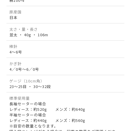
綿100%
原産国
日本
太さ・量・長さ
並太 ・ 40g ・ 106m
棒針
4～6号
かぎ針
4／0号～6／0号
ゲージ（10cm角）
23～25目 ・ 30～32段
標準使用量
長袖セーターの場合
レディース：約520g メンズ：約640g
半袖セーターの場合
レディース：約440g メンズ：約560g
※目安の数量となります。