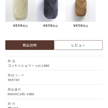
¥
858
¥
858
¥
858
税込
税込
税込
商品説明
レビュー
商 品
コットンシェリー col.16BE
商品コード
404730
商品番号
KNHHC245-16BE
素 材