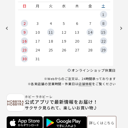
土
日
月
火
水
木
金
土
5
1
2
2
3
4
5
6
7
8
9
9
10
11
12
13
14
15
6
16
17
18
19
20
21
22
23
24
25
26
27
28
29
30
31
オンラインショップ休業日
※Webからのご注文は、24時間承っております
※各実店舗の営業時間・休業日は
店舗情報
をご覧ください
ホビーラホビーレ
公式アプリで最新情報をお届け！
サクサク見られて、楽しいお買い物♪
詳しくはこちら