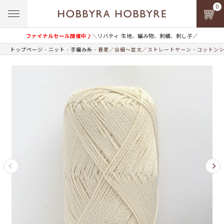
0
ファイナルセール開催中♪
＼リバティ 生地、編み物、刺繍、刺し子／
トップページ
ニット
手編み糸
春夏／合細～並太／ストレートヤーン
コットンシ