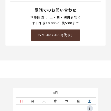
電話でのお問い合わせ
営業時間 ： 土・日・祝日を除く
平日午前10:00～午後5:00まで
0570-037-030(代表）
8月
土
日
月
火
水
木
金
土
5
1