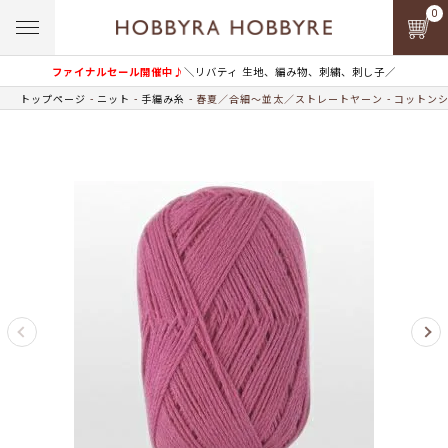
0
ファイナルセール開催中♪
＼リバティ 生地、編み物、刺繍、刺し子／
トップページ
ニット
手編み糸
春夏／合細～並太／ストレートヤーン
コットンシ