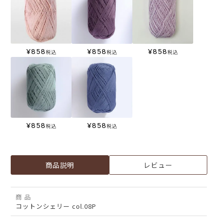
¥
858
¥
858
¥
858
税込
税込
税込
¥
858
¥
858
税込
税込
商品説明
レビュー
商 品
コットンシェリー col.08P