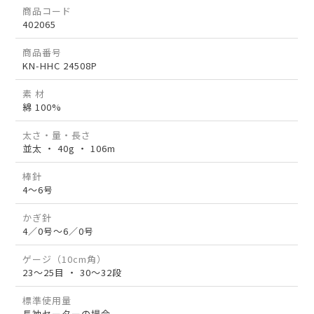
商品コード
402065
商品番号
KN-HHC 24508P
素 材
綿 100%
太さ・量・長さ
並太 ・ 40g ・ 106m
棒針
4～6号
かぎ針
4／0号～6／0号
ゲージ（10cm角）
23～25目 ・ 30～32段
標準使用量
長袖セーターの場合