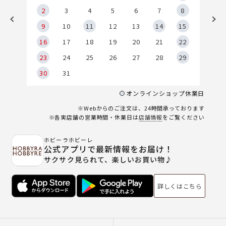
2
2
3
4
5
6
7
8
9
9
10
11
12
13
14
15
6
16
17
18
19
20
21
22
23
24
25
26
27
28
29
30
31
オンラインショップ休業日
※Webからのご注文は、24時間承っております
※各実店舗の営業時間・休業日は
店舗情報
をご覧ください
ホビーラホビーレ
公式アプリで最新情報をお届け！
サクサク見られて、楽しいお買い物♪
詳しくはこちら