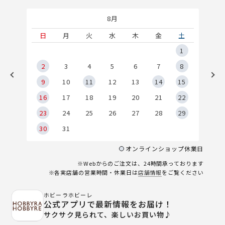
8月
土
日
月
火
水
木
金
土
5
1
2
2
3
4
5
6
7
8
9
9
10
11
12
13
14
15
6
16
17
18
19
20
21
22
23
24
25
26
27
28
29
30
31
オンラインショップ休業日
※Webからのご注文は、24時間承っております
※各実店舗の営業時間・休業日は
店舗情報
をご覧ください
ホビーラホビーレ
公式アプリで最新情報をお届け！
サクサク見られて、楽しいお買い物♪