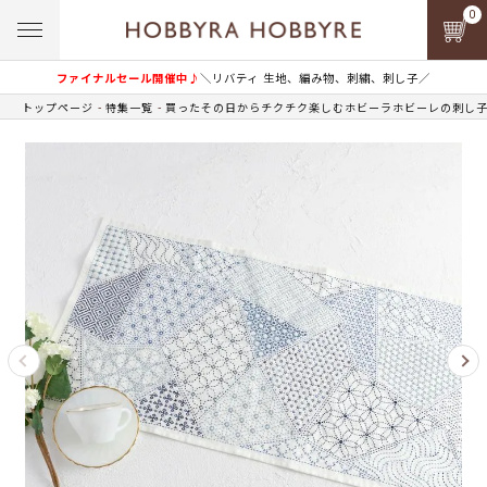
0
ファイナルセール開催中♪
＼リバティ 生地、編み物、刺繍、刺し子／
トップページ
特集一覧
買ったその日からチクチク楽しむホビーラホビーレの刺し