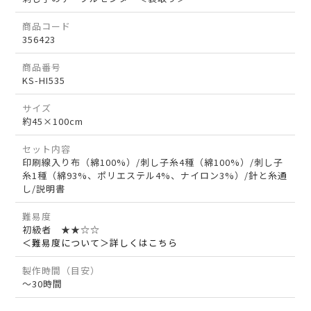
商品コード
356423
商品番号
KS-HI535
サイズ
約45×100cm
セット内容
印刷線入り布（綿100%）/刺し子糸4種（綿100%）/刺し子
糸1種（綿93%、ポリエステル4%、ナイロン3%）/針と糸通
し/説明書
難易度
初級者 ★★☆☆
＜難易度について＞詳しくはこちら
製作時間（目安）
～30時間