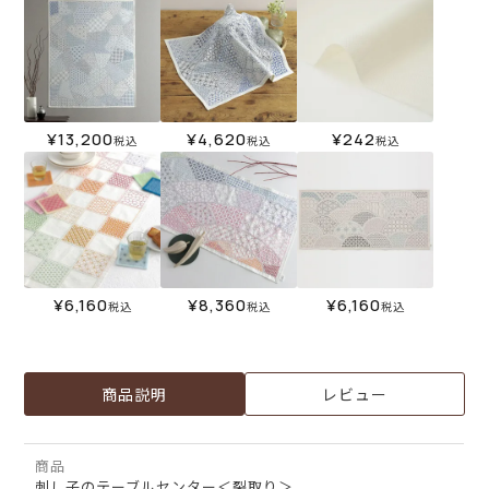
¥
13,200
¥
4,620
¥
242
税込
税込
税込
¥
6,160
¥
8,360
¥
6,160
税込
税込
税込
商品説明
レビュー
商品
刺し子のテーブルセンター＜裂取り＞