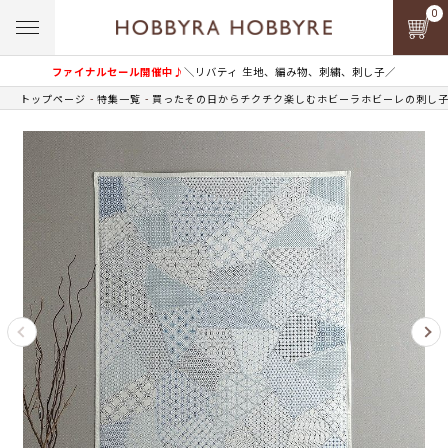
0
ファイナルセール開催中♪
＼リバティ 生地、編み物、刺繍、刺し子／
トップページ
特集一覧
買ったその日からチクチク楽しむホビーラホビーレの刺し