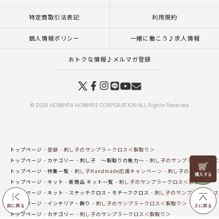
特定商取引法表記
利用規約
個人情報ポリシー
一緒に働こう♪求人情報
おトクな情報♪メルマガ登録
© 2026 HOBBYRA HOBBYRE CORPORATION ALL Rights Reserved
トップページ
登録
刺し子のサンプラークロス＜裂取り＞
トップページ
カテゴリー
刺し子 ～裂取りの魅力～
刺し子のサンプラークロス
リリヤン
トップページ
特集一覧
刺し子Handmade応援キャンペーン
刺し子のサンプラー
フェア
トップページ
キット
新商品 キット一覧
刺し子のサンプラークロス＜裂取り＞
トップページ
キット
ステッチクロス・モチーフクロス
刺し子のサンプラークロス
トップページ
インテリア・飾り
刺し子のサンプラークロス＜裂取り＞
前に戻る
上に戻る
トップページ
カテゴリー
刺し子のサンプラークロス＜裂取り＞