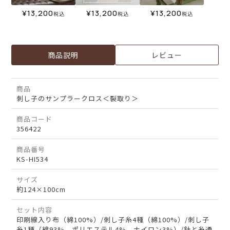
¥
13,200
¥
13,200
¥
13,200
税込
税込
税込
商品説明
レビュー
商品
刺し子のサンプラークロス＜裂取り＞
商品コード
356422
商品番号
KS-HI534
サイズ
約124×100cm
セット内容
印刷線入り布（綿100%）/刺し子糸4種（綿100%）/刺し子
糸1種（綿93%、ポリエステル4%、ナイロン3%）/針と糸通