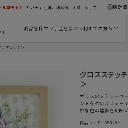
店舗情
ール開催中♪
＼リバティ 生地、編み物、刺繍、刺し子／
商品を探す
手芸を学ぶ
初めての方へ
料！
さいアレンジ＞
クロスステッ
＞
ガラスのフラワーベ
ントをクロスステッ
妙な色の陰影を繊細
商品コード
356258