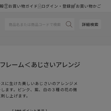
報
お買い物ガイド
ログイン・登録
お買い物かご
詳細検索
チフレーム＜あじさいアレンジ
ースに生けた美しいあじさいのアレンジメ
チします。ピンク、紫、白の３種の花の微
に刺し上げます。
[
290
ポイント進呈 ]