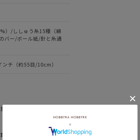
0%）/ししゅう糸15種（綿
木のバー/ボール紙/針と糸通
インチ（約55目/10cm）
用意ください。
品取り寄せの表示です。