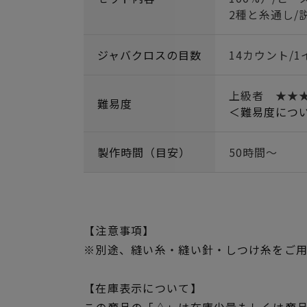
2種と糸通し/
ジャバクロスの目数
14カウント/1
上級者 ★★
難易度
＜難易度につ
製作時間（目安）
50時間～
【注意事項】
※別途、縫い糸・縫い針・しつけ糸をご
【在庫表示について】
この商品の「△」は在庫少量もしくは商