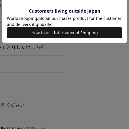
説明書2種
インチ 約55目/10cm
★★
いて＞詳しくはこちら
用意ください。
品取り寄せの表示です。