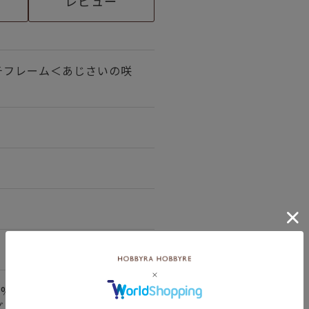
レビュー
チフレーム＜あじさいの咲
0%）/刺しゅう糸18種（綿
ズ/額/木のバー/ボール紙/針