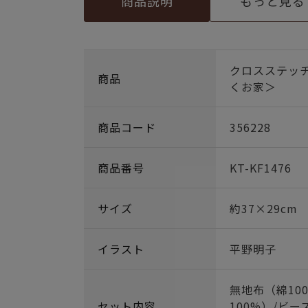
商品説明
もっと見る
クロスステッ
商品
くお家＞
商品コード
356228
商品番号
KT-KF1476
サイズ
約37×29cm
イラスト
平野明子
無地布（綿10
セット内容
100%）/ビー