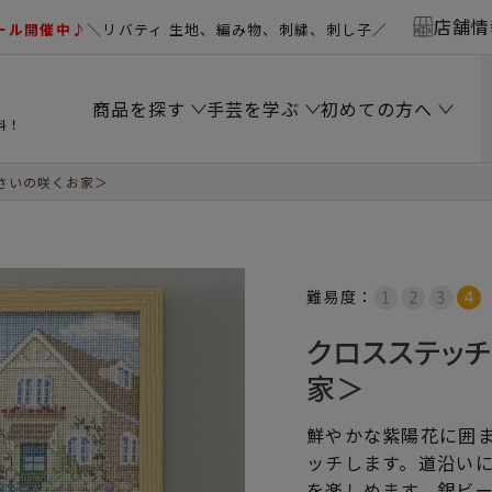
店舗情
ール開催中♪
＼リバティ 生地、編み物、刺繍、刺し子／
商品を探す
手芸を学ぶ
初めての方へ
料！
さいの咲くお家＞
難易度：
クロスステッ
家＞
鮮やかな紫陽花に囲
ッチします。道沿い
を楽しめます。銀ビ