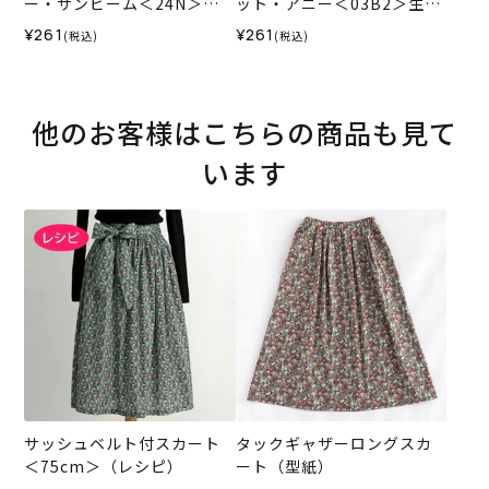
ー・サンビーム＜24N＞生
ット・アニー＜03B2＞生地
地 （ホビーラホビーレオリ
★復刻色 （ホビーラホビー
¥261
¥261
(税込)
(税込)
ジナル）2025SS
レオリジナル）2025SS
他のお客様はこちらの商品も見て
います
サッシュベルト付スカート
タックギャザーロングスカ
＜75cm＞（レシピ）
ート（型紙）