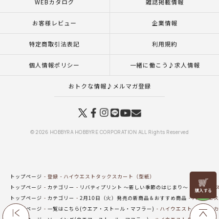
WEBカタログ
雑誌掲載情報
お客様レビュー
企業情報
特定商取引法表記
利用規約
個人情報ポリシー
一緒に働こう♪求人情報
おトクな情報♪メルマガ登録
© 2026 HOBBYRA HOBBYRE CORPORATION ALL Rights Reserved
トップページ
登録
ハイウエストタックスカート（型紙）
リリヤン
トップページ
カテゴリー
リバティプリント ～新しい季節のはじまり～
ハイウエ
フェア
トップページ
カテゴリー
2月10日（火）発売の新商品＆おすすめ商品
ハイウエス
トップページ
一覧はこちら(ウエア・ストール・マフラー)
ハイウエストタックスカ