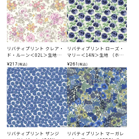
リバティプリント クレア・
リバティプリント ローズ・
ド・ルーン＜02L＞生地
マリー＜14N＞生地 （ホビ
（ホビーラホビーレオリジ
ーラホビーレオリジナル）2
¥217
¥261
(税込)
(税込)
ナル）2024SS
025SS
リバティプリント ザンジ
リバティプリント マーガレ