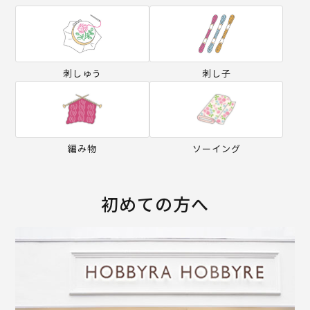
刺しゅう
刺し子
編み物
ソーイング
初めての方へ