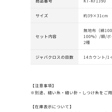
商品番号
KT-KF1390
サイズ
約39×31cm
無地布（綿10
セット内容
100%）/額/
2種
ジャバクロスの目数
14カウント/1
【注意事項】
※別途、縫い糸・縫い針・しつけ糸をご
【在庫表示について】