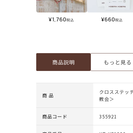
¥
1,760
¥
660
税込
税込
商品説明
もっと見る
クロスステッ
商 品
教会＞
商品コード
355921