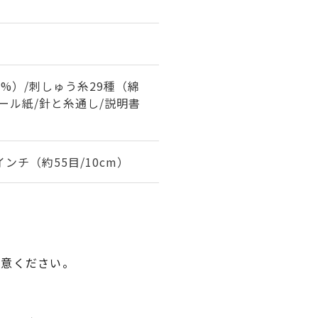
0%）/刺しゅう糸29種（綿
ボール紙/針と糸通し/説明書
インチ（約55目/10cm）
用意ください。