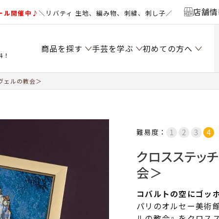
店舗情
ール開催中♪
＼リバティ 生地、編み物、刺繍、刺し子／
商品を探す
手芸を学ぶ
初めての方へ
料！
ヴェルの教会＞
難易度：
クロスステッ
会＞
コバルトの空にゴッ
パリのオルセー美術
ルの教会』をクロス