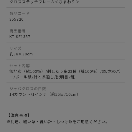
クロスステッチフレーム＜ひまわり＞
商品コード
355720
商品番号
KT-KF1337
サイズ
約38×30cm
セット内容
無地布（綿100%）/刺しゅう糸23種（綿100%）/額/木のバ
ー/ボール紙/針と糸通し/説明書2種
ジャバクロスの目数
14カウント/1インチ（約55目/10cm）
【注意事項】
※別途、縫い糸・縫い針・しつけ糸をご用意ください。