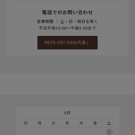
電話でのお問い合わせ
営業時間 ： 土・日・祝日を除く
平日午前10:00～午後5:00まで
0570-037-030(代表）
8月
土
日
月
火
水
木
金
土
5
1