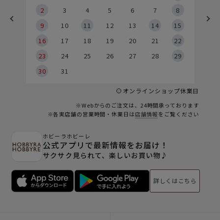
2
2
3
4
5
6
7
8
9
9
10
11
12
13
14
15
6
16
17
18
19
20
21
22
23
24
25
26
27
28
29
30
31
オンラインショップ休業日
※Webからのご注文は、24時間承っております
※各実店舗の営業時間・休業日は
店舗情報
をご覧ください
ホビーラホビーレ
公式アプリで最新情報をお届け！
サクサク見られて、楽しいお買い物♪
詳しくはこちら