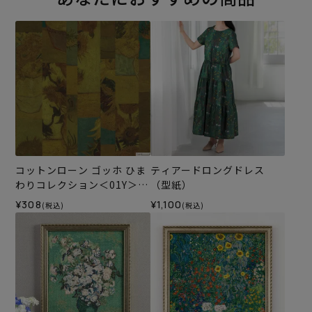
コットンローン ゴッホ ひま
ティアードロングドレス
わりコレクション＜01Y＞生
（型紙）
地 ホビーラホビーレデザイ
¥308
¥1,100
(税込)
(税込)
ンコレクション