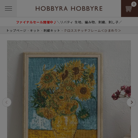
0
ファイナルセール開催中♪
＼リバティ 生地、編み物、刺繍、刺し子／
トップページ
キット
刺繍キット
クロスステッチフレーム＜ひまわり＞