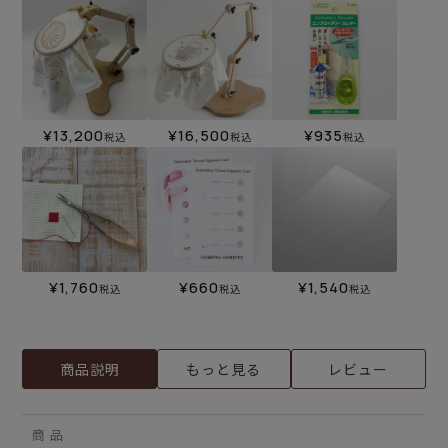
¥
13,200
¥
16,500
¥
935
税込
税込
税込
¥
1,760
¥
660
¥
1,540
税込
税込
税込
商品説明
もっと見る
レビュー
商 品