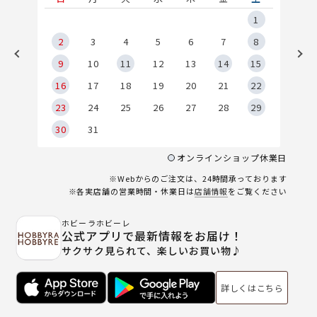
5
1
2
2
3
4
5
6
7
8
9
9
10
11
12
13
14
15
6
16
17
18
19
20
21
22
23
24
25
26
27
28
29
30
31
オンラインショップ休業日
※Webからのご注文は、24時間承っております
※各実店舗の営業時間・休業日は
店舗情報
をご覧ください
ホビーラホビーレ
公式アプリで最新情報をお届け！
サクサク見られて、楽しいお買い物♪
詳しくはこちら