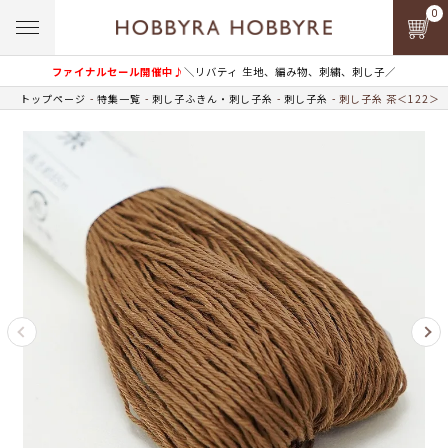
0
ファイナルセール開催中♪
＼リバティ 生地、編み物、刺繍、刺し子／
トップページ
特集一覧
刺し子ふきん・刺し子糸
刺し子糸
刺し子糸 茶＜122＞