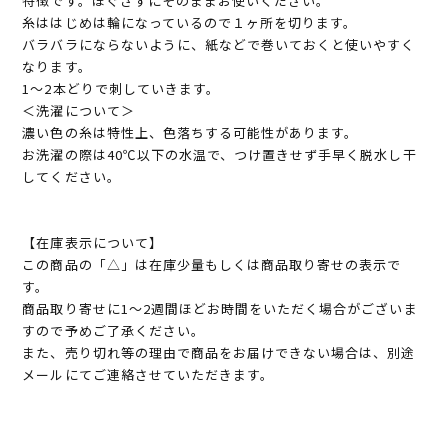
特徴です。ほぐさずにそのままお使いください。
糸ははじめは輪になっているので１ヶ所を切ります。
バラバラにならないように、紙などで巻いておくと使いやすく
なります。
1～2本どりで刺していきます。
＜洗濯について＞
濃い色の糸は特性上、色落ちする可能性があります。
お洗濯の際は40℃以下の水温で、つけ置きせず手早く脱水し干
してください。
【在庫表示について】
この商品の「△」は在庫少量もしくは商品取り寄せの表示で
す。
商品取り寄せに1～2週間ほどお時間をいただく場合がございま
すので予めご了承ください。
また、売り切れ等の理由で商品をお届けできない場合は、別途
メールにてご連絡させていただきます。