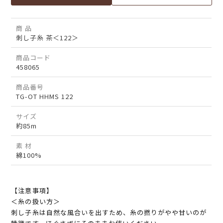
商 品
刺し子糸 茶＜122＞
商品コード
458065
商品番号
TG-OT HHMS 122
サイズ
約85m
素 材
綿100%
【注意事項】
＜糸の扱い方＞
刺し子糸は自然な風合いを出すため、糸の撚りがやや甘いのが