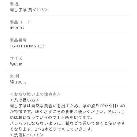
商 品
刺し子糸 黄＜115＞
商品コード
452082
商品番号
TG-OT HHMS 115
サイズ
約85m
素 材
綿 100%
＜お取り扱い上の注意点＞
＜糸の扱い方＞
刺し子糸は自然な風合いを出すため、糸の撚りがやや甘いの
が特徴です。ほぐさずにそのままお使いください。糸ははじ
めは輪になっているので１ヶ所を切ります。
バラバラにならないように、紙などで巻いておくと使いやす
くなります。1～2本どりで刺していきます。
＜洗濯について＞