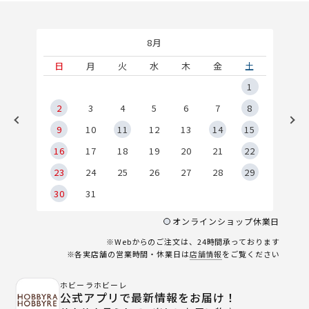
8月
土
日
月
火
水
木
金
土
5
1
2
2
3
4
5
6
7
8
9
9
10
11
12
13
14
15
6
16
17
18
19
20
21
22
23
24
25
26
27
28
29
30
31
オンラインショップ休業日
※Webからのご注文は、24時間承っております
※各実店舗の営業時間・休業日は
店舗情報
をご覧ください
ホビーラホビーレ
公式アプリで最新情報をお届け！