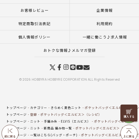
お客様レビュー
企業情報
特定商取引法表記
利用規約
個人情報ポリシー
一緒に働こう♪求人情報
おトクな情報♪メルマガ登録
© 2026 HOBBYRA HOBBYRE CORPORATION ALL Rights Reserved
トップページ
カテゴリー
きらめく夏色ニット
ポケットバッグ＜エルビス＞（レ
リリヤン
トップページ
登録
ポケットバッグ＜エルビス＞（レシピ）
フェア
トップページ
ニット
手編み糸
ELVIS（エルビス）
ポケットバッグ＜エルビス＞
トップページ
ニット
新商品 編み物一覧
ポケットバッグ＜エルビス＞（レシピ）
トップページ
一覧はこちら(バッグ・ポーチ)
ポケットバッグ＜エルビス＞（レシピ
前に戻る
上に戻る