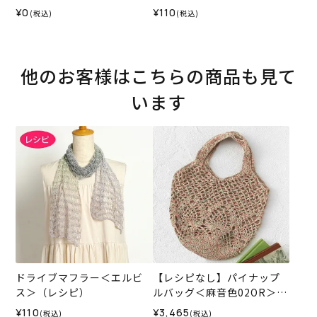
ィル＞（レシピ）
¥0
¥110
(税込)
(税込)
他のお客様はこちらの商品も見て
います
ドライブマフラー＜エルビ
【レシピなし】パイナップ
ス＞（レシピ）
ルバッグ＜麻音色02OR＞
（編み物 材料セット）
¥110
¥3,465
(税込)
(税込)