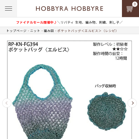
0
ファイナルセール開催中♪
＼リバティ 生地、編み物、刺繍、刺し子／
トップページ
ニット
編み図
ポケットバッグ＜エルビス＞（レシピ）