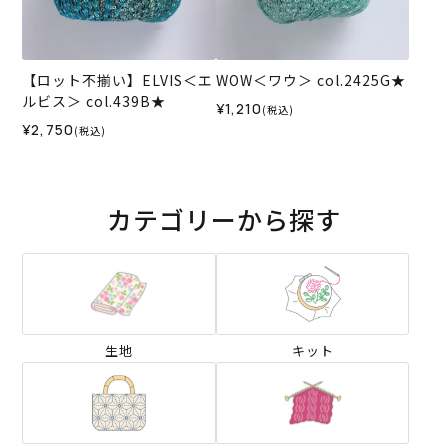
【ロット不揃い】ELVIS＜エ
WOW＜ワウ＞ col.2425G★
ルビス＞ col.439B★
¥1,210
(税込)
¥2,750
(税込)
カテゴリーから探す
生地
キット