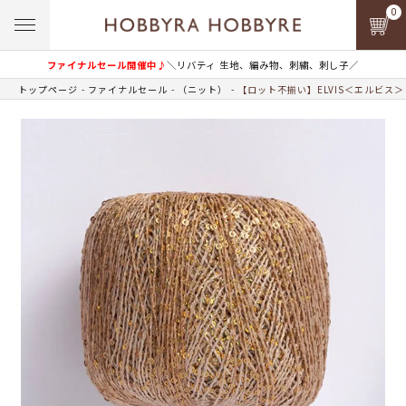
0
ファイナルセール開催中♪
＼リバティ 生地、編み物、刺繍、刺し子／
トップページ
ファイナルセール
（ニット）
【ロット不揃い】ELVIS＜エルビス＞ c