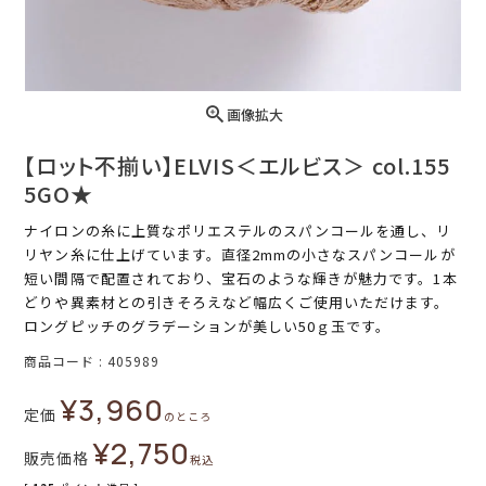
画像拡大
【ロット不揃い】ELVIS＜エルビス＞ col.155
5GO★
ナイロンの糸に上質なポリエステルのスパンコールを通し、リ
リヤン糸に仕上げています。直径2mmの小さなスパンコールが
短い間隔で配置されており、宝石のような輝きが魅力です。1本
どりや異素材との引きそろえなど幅広くご使用いただけます。
ロングピッチのグラデーションが美しい50ｇ玉です。
商品コード
405989
¥
3,960
定価
のところ
¥
2,750
販売価格
税込