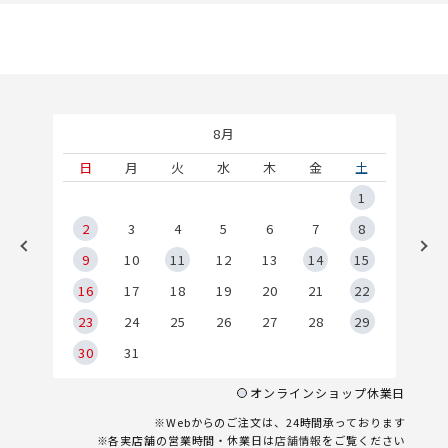
8月
土
日
月
火
水
木
金
土
5
1
2
2
3
4
5
6
7
8
9
9
10
11
12
13
14
15
6
16
17
18
19
20
21
22
23
24
25
26
27
28
29
30
31
オンラインショップ休業日
※Webからのご注文は、24時間承っております
※各実店舗の営業時間・休業日は
店舗情報
をご覧ください