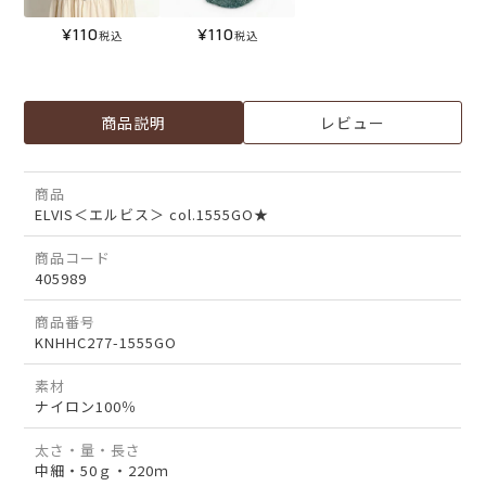
¥
110
¥
110
税込
税込
商品説明
レビュー
商品
ELVIS＜エルビス＞ col.1555GO★
商品コード
405989
商品番号
KNHHC277-1555GO
素材
ナイロン100％
太さ・量・長さ
中細・50ｇ・220ｍ