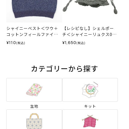
シャイニーベスト＜ワウ＋
【レシピなし】シェルポー
コットンフィールファイン
チ＜シャイニーリュクス02S
＞（レシピ）
I＞（編み物 材料セット）
¥110
¥1,650
(税込)
(税込)
カテゴリーから探す
生地
キット