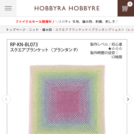
0
ファイナルセール開催中♪
＼リバティ 生地、編み物、刺繍、刺し子／
トップページ
ニット
編み図
スクエアブランケット＜プランタンプリュス＞（レ