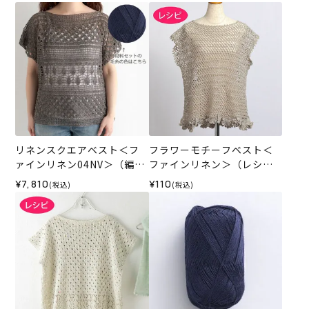
リネンスクエアベスト＜フ
フラワーモチーフベスト＜
ァインリネン04NV＞（編み
ファインリネン＞（レシ
物 材料セット）
ピ）
¥7,810
¥110
(税込)
(税込)