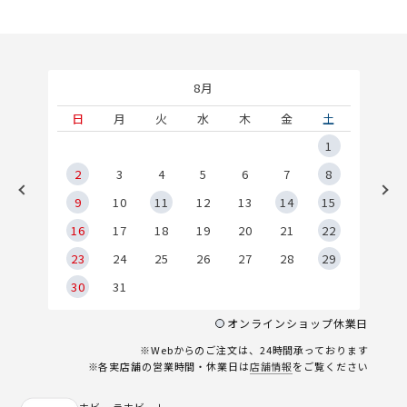
8月
土
日
月
火
水
木
金
土
5
1
2
2
3
4
5
6
7
8
9
9
10
11
12
13
14
15
6
16
17
18
19
20
21
22
23
24
25
26
27
28
29
30
31
オンラインショップ休業日
※Webからのご注文は、24時間承っております
※各実店舗の営業時間・休業日は
店舗情報
をご覧ください