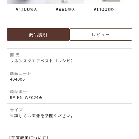
¥
1,100
¥
990
¥
1,100
税込
税込
税込
商品説明
レビュー
商 品
リネンスクエアベスト（レシピ）
商品コード
404006
商品番号
RP-KN-WE024★
サイズ
※詳しくは画像を参照ください。
【在庫表示について】