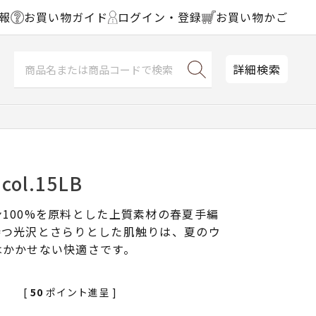
報
お買い物ガイド
ログイン・登録
お買い物かご
詳細検索
ol.15LB
100%を原料とした上質素材の春夏手編
持つ光沢とさらりとした肌触りは、夏のウ
はかかせない快適さです。
[
50
ポイント進呈 ]