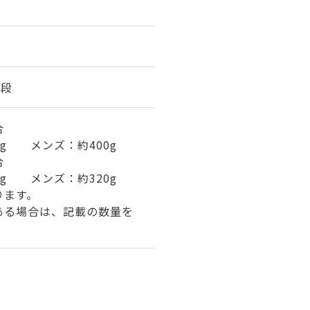
6段
合
0g メンズ：約400g
合
0g メンズ：約320g
ります。
ある場合は、記載の数量を