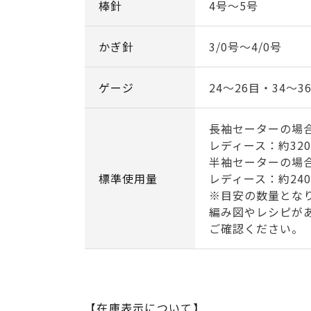
棒針
4号～5号
かぎ針
3/0号～4/0号
ゲージ
24～26目・34～3
長袖セーターの場
レディース：約32
半袖セーターの場
標準使用量
レディース：約24
※目安の数量とな
編み図やレシピが
ご確認ください。
【在庫表示について】