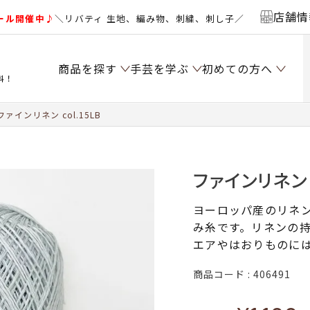
店舗情
ール開催中♪
＼リバティ 生地、編み物、刺繍、刺し子／
商品を探す
手芸を学ぶ
初めての方へ
料！
ファインリネン col.15LB
ファインリネン c
ヨーロッパ産のリネン
み糸です。リネンの
エアやはおりものに
商品コード
406491