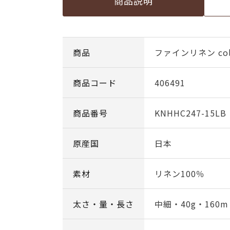
商品説明
商品
ファインリネン col
商品コード
406491
商品番号
KNHHC247-15LB
原産国
日本
素材
リネン100％
太さ・量・長さ
中細・40g・160m