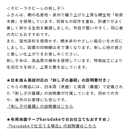
＜ホビーラホビーレの刺し子＞
ふきんは、晒の名産地・泉州で織り上げた上質な晒生地「和泉
木綿」を使用しています。何度もの試作を重ね、針通りがよく
美しく刺せる生地を厳選しました。布目が整いやすく、初心者
の方にもおすすめです。
また、蛍光染料を使用せず、晒本来のやさしい風合いを大切に
しました。図案の印刷線は水で薄くなります。刺し心地の良さ
と美しい仕上がりをお楽しみください。
刺し子糸は、高品質の綿糸を使用しています。特殊加工により
毛羽立ちを抑え、上質な艶を出しています。
★日本語＆英語対応の「刺し子の基礎」の説明書付き♪
こちらの商品には、日本語（表面）と英語（裏面）で記載され
た『刺し子の基礎』の説明書が付属しています。初めての方
や、海外のお客様にも安心です。
『刺し子の基礎』の説明書はこちら
★布用両面テープharudakeでのお仕立てもおすすめ♪
『harudakeで仕立てる場合』の説明書はこちら