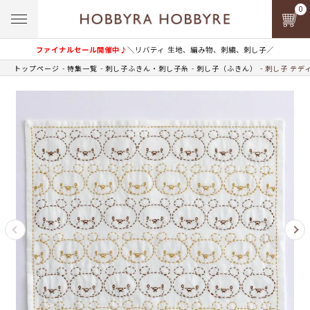
0
ファイナルセール開催中♪
＼リバティ 生地、編み物、刺繍、刺し子／
トップページ
特集一覧
刺し子ふきん・刺し子糸
刺し子（ふきん）
刺し子 テデ