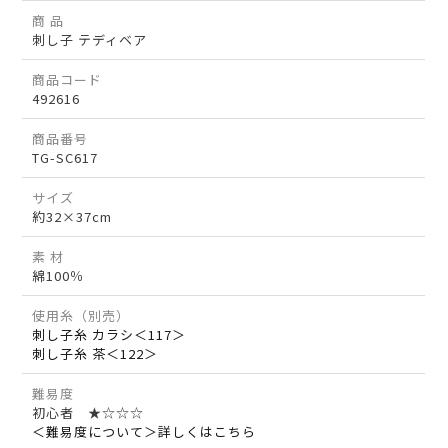
商 品
刺し子 テディベア
商品コード
492616
商品番号
TG-SC617
サイズ
約32×37cm
素 材
綿100％
使用糸（別売）
刺し子糸 カラシ＜117＞
刺し子糸 茶＜122＞
難易度
初心者 ★☆☆☆
＜難易度について＞詳しくはこちら