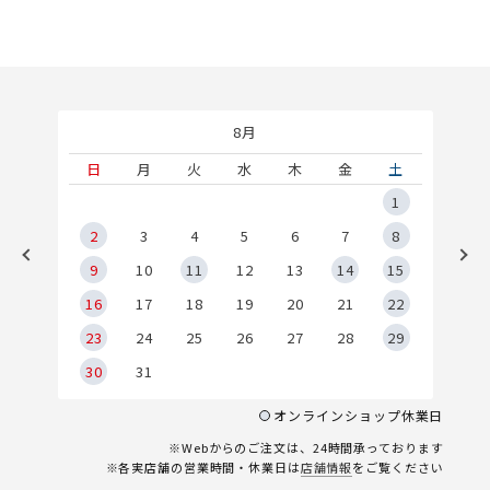
8月
土
日
月
火
水
木
金
土
5
1
2
2
3
4
5
6
7
8
9
9
10
11
12
13
14
15
6
16
17
18
19
20
21
22
23
24
25
26
27
28
29
30
31
オンラインショップ休業日
※Webからのご注文は、24時間承っております
※各実店舗の営業時間・休業日は
店舗情報
をご覧ください