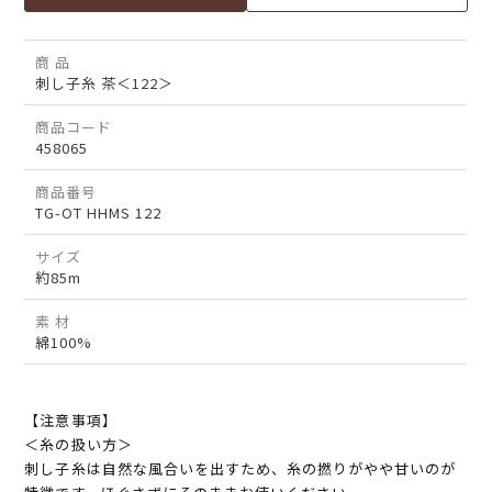
商 品
刺し子糸 茶＜122＞
商品コード
458065
商品番号
TG-OT HHMS 122
サイズ
約85m
素 材
綿100%
【注意事項】
＜糸の扱い方＞
刺し子糸は自然な風合いを出すため、糸の撚りがやや甘いのが