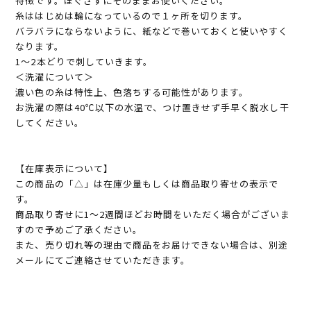
特徴です。ほぐさずにそのままお使いください。
糸ははじめは輪になっているので１ヶ所を切ります。
バラバラにならないように、紙などで巻いておくと使いやすく
なります。
1～2本どりで刺していきます。
＜洗濯について＞
濃い色の糸は特性上、色落ちする可能性があります。
お洗濯の際は40℃以下の水温で、つけ置きせず手早く脱水し干
してください。
【在庫表示について】
この商品の「△」は在庫少量もしくは商品取り寄せの表示で
す。
商品取り寄せに1～2週間ほどお時間をいただく場合がございま
すので予めご了承ください。
また、売り切れ等の理由で商品をお届けできない場合は、別途
メールにてご連絡させていただきます。