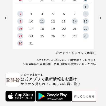
5
1
2
2
3
4
5
6
7
8
9
9
10
11
12
13
14
15
6
16
17
18
19
20
21
22
23
24
25
26
27
28
29
30
31
オンラインショップ休業日
※Webからのご注文は、24時間承っております
※各実店舗の営業時間・休業日は
店舗情報
をご覧ください
ホビーラホビーレ
公式アプリで最新情報をお届け！
サクサク見られて、楽しいお買い物♪
詳しくはこちら