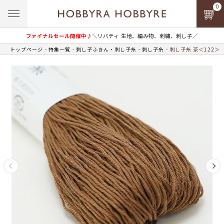
0
ファイナルセール開催中♪
＼リバティ 生地、編み物、刺繍、刺し子／
トップページ
特集一覧
刺し子ふきん・刺し子糸
刺し子糸
刺し子糸 茶＜122＞