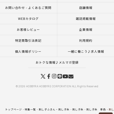
お問い合わせ - よくあるご質問
店舗情報
WEBカタログ
雑誌掲載情報
お客様レビュー
企業情報
特定商取引法表記
利用規約
個人情報ポリシー
一緒に働こう♪求人情報
おトクな情報♪メルマガ登録
© 2026 HOBBYRA HOBBYRE CORPORATION ALL Rights Reserved
トップページ
特集一覧
刺し子ふきん・刺し子糸
刺し子糸
刺し子糸 単色
刺し