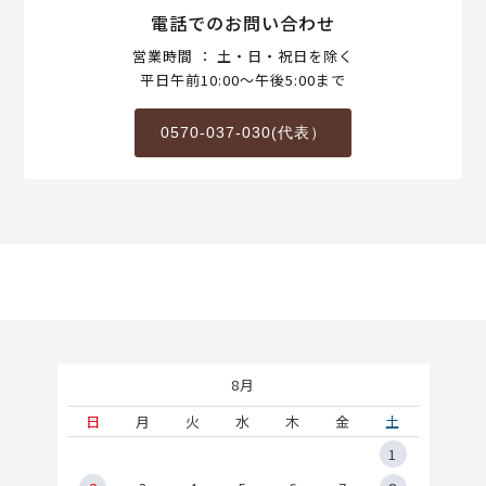
電話でのお問い合わせ
営業時間 ： 土・日・祝日を除く
平日午前10:00～午後5:00まで
0570-037-030(代表）
8月
土
日
月
火
水
木
金
土
5
1