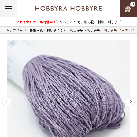
0
ファイナルセール開催中♪
＼リバティ 生地、編み物、刺繍、刺し子／
トップページ
特集一覧
刺し子ふきん・刺し子糸
刺し子糸
刺し子糸 パープル＜1