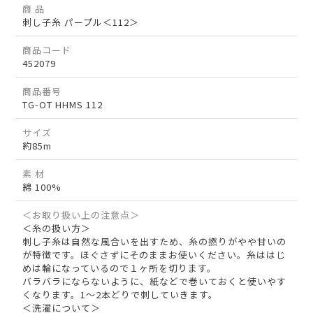
商 品
刺し子糸 パープル＜112＞
商品コード
452079
商品番号
TG-OT HHMS 112
サイズ
約85m
素 材
綿 100%
＜お取り扱い上の注意点＞
＜糸の扱い方＞
刺し子糸は自然な風合いを出すため、糸の撚りがやや甘いの
が特徴です。ほぐさずにそのままお使いください。糸ははじ
めは輪になっているので１ヶ所を切ります。
バラバラにならないように、紙などで巻いておくと使いやす
くなります。1～2本どりで刺していきます。
＜洗濯について＞