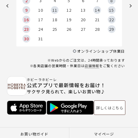
2
2
3
4
5
6
7
8
9
9
10
11
12
13
14
15
6
16
17
18
19
20
21
22
23
24
25
26
27
28
29
30
31
オンラインショップ休業日
※Webからのご注文は、24時間承っております
※各実店舗の営業時間・休業日は
店舗情報
をご覧ください
ホビーラホビーレ
公式アプリで最新情報をお届け！
サクサク見られて、楽しいお買い物♪
詳しくはこちら
お買い物ガイド
マイページ