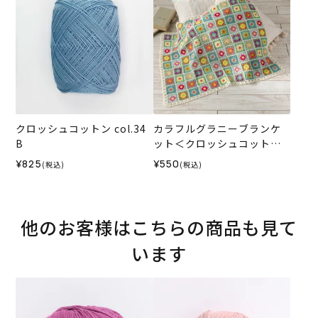
クロッシュコットン col.34
カラフルグラニーブランケ
B
ット＜クロッシュコットン
＞（レシピ）
¥825
¥550
(税込)
(税込)
他のお客様はこちらの商品も見て
います