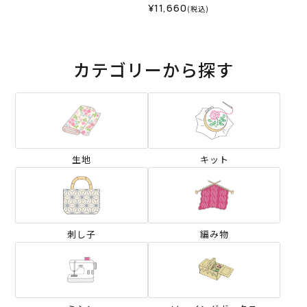
ン08BR＞（編み物 材料セ
¥11,660
(税込)
ット）
カテゴリーから探す
生地
キット
刺し子
編み物