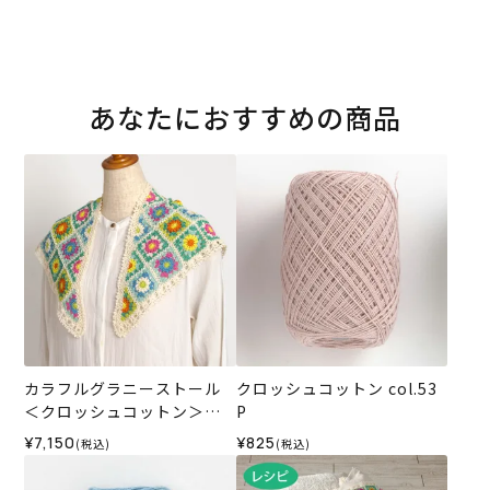
あなたにおすすめの商品
カラフルグラニーストール
クロッシュコットン col.53
＜クロッシュコットン＞
P
（編み物 材料セット）
¥7,150
¥825
(税込)
(税込)