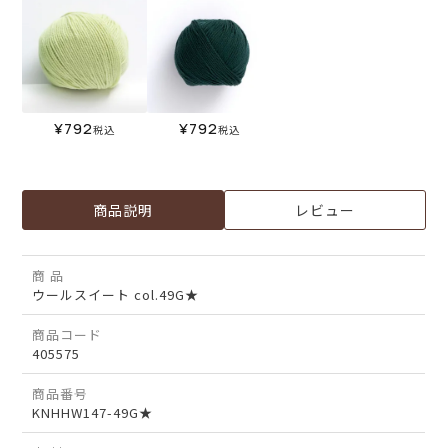
¥
792
¥
792
税込
税込
商品説明
レビュー
商 品
ウールスイート col.49G★
商品コード
405575
商品番号
KNHHW147-49G★