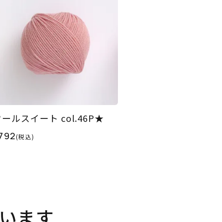
ールスイート col.46P★
792
(税込)
います