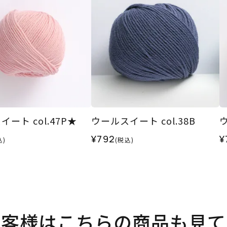
ート col.47P★
ウールスイート col.38B
ウ
¥792
¥
込)
(税込)
お客様はこちらの商品も見て