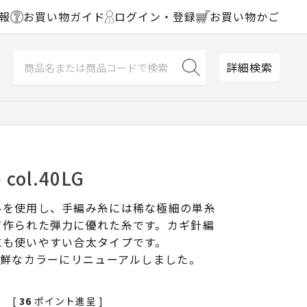
報
お買い物ガイド
ログイン・登録
お買い物かご
詳細検索
ol.40LG
ルを使用し、手編み糸には稀な極細の単糸
て作られた弾力に優れた糸です。カギ針編
にも使いやすい合太タイプです。
新鮮なカラーにリニューアルしました。
[
36
ポイント進呈 ]