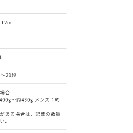
112m
号
7～29段
場合
00g～約430g メンズ：約
がある場合は、記載の数量
い。