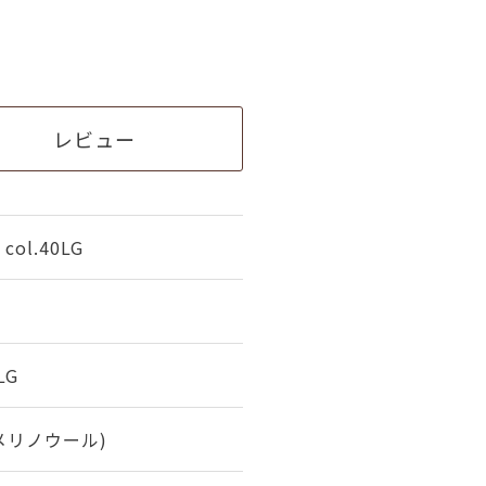
レビュー
ol.40LG
LG
(メリノウール)