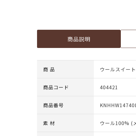
商品説明
商 品
ウールスイート c
商品コード
404421
商品番号
KNHHW14740
素 材
ウール100% 