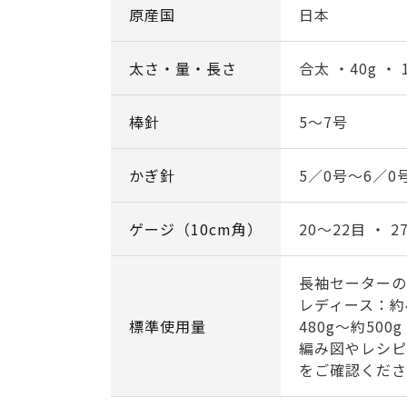
原産国
日本
太さ・量・長さ
合太 ・40g ・ 
棒針
5～7号
かぎ針
5／0号～6／0
ゲージ（10cm角）
20～22目 ・ 2
長袖セーターの
レディース：約4
標準使用量
480g～約500g
編み図やレシピ
をご確認くださ