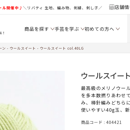
店舗情
ール開催中♪
＼リバティ 生地、編み物、刺繍、刺し子／
商品を探す
手芸を学ぶ
初めての方へ
料！
ーン
ウールスイート
ウールスイート col.40LG
ウールスイート c
最高級のメリノウー
を多本数撚りあわせ
み、棒針編みどちら
使いやすい40g玉、
商品コード
404421