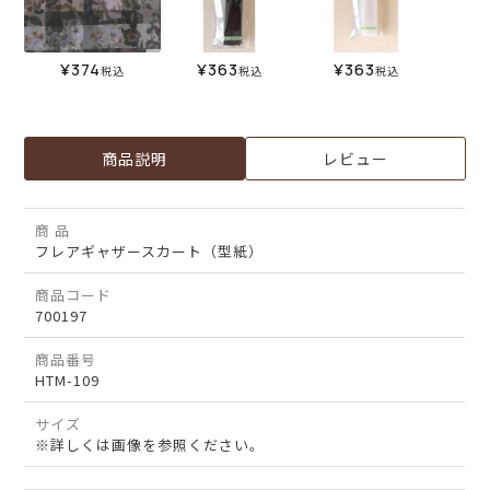
¥
374
¥
363
¥
363
税込
税込
税込
商品説明
レビュー
商 品
フレアギャザースカート（型紙）
商品コード
700197
商品番号
HTM-109
サイズ
※詳しくは画像を参照ください。