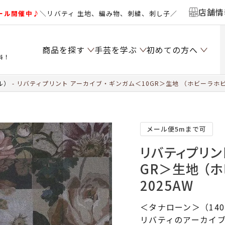
店舗情
ール開催中♪
＼リバティ 生地、編み物、刺繍、刺し子／
商品を探す
手芸を学ぶ
初めての方へ
料！
ル）
リバティプリント アーカイブ・ギンガム＜10GR＞生地 （ホビーラホビ
メール便5mまで可
リバティプリン
GR＞生地 （
2025AW
＜タナローン＞（14
リバティのアーカイ