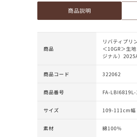
商品説明
リバティプリ
商品
＜10GR＞生
ジナル）2025
商品コード
322062
商品番号
FA-LBI6819L
サイズ
109-111cm
素材
綿100％