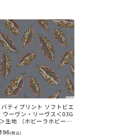
リバティプリント ソフトビエ
ラ ウーヴン・リーヴス＜03G
R＞生地 （ホビーラホビーレ
オリジナル）2025AW
396
(税込)