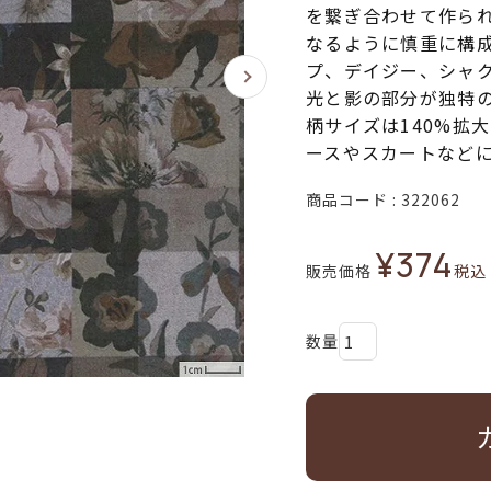
を繋ぎ合わせて作ら
なるように慎重に構
プ、デイジー、シャ
光と影の部分が独特
柄サイズは140%拡
ースやスカートなど
商品コード
322062
¥
374
販売価格
税込