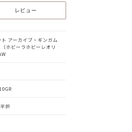
レビュー
ント アーカイブ・ギンガム
地 （ホビーラホビーレオリ
AW
-10GR
幅 半折