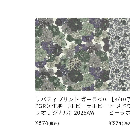
リバティプリント ガーラ＜0
【8/1
7GR＞生地 （ホビーラホビー
ト メド
レオリジナル）2025AW
ビーラ
2026AW
¥374
¥374
(税込)
(税込