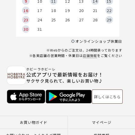
9
9
10
11
12
13
14
15
6
16
17
18
19
20
21
22
23
24
25
26
27
28
29
30
31
オンラインショップ休業日
※Webからのご注文は、24時間承っております
※各実店舗の営業時間・休業日は
店舗情報
をご覧ください
ホビーラホビーレ
公式アプリで最新情報をお届け！
サクサク見られて、楽しいお買い物♪
詳しくはこちら
お買い物ガイド
マイページ