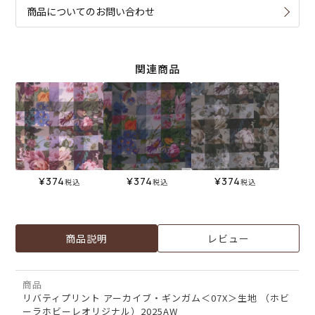
商品についてのお問い合わせ
関連商品
¥
374
¥
374
¥
374
税込
税込
税込
商品説明
レビュー
商品
リバティプリント アーカイブ・ギンガム＜07X＞生地 （ホビ
ーラホビーレオリジナル）2025AW