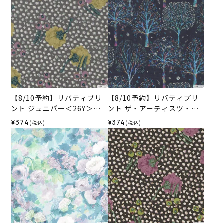
【8/10予約】リバティプリ
【8/10予約】リバティプリ
ント ジュニパー＜26Y＞生
ント ザ・アーティスツ・ツ
地 （ホビーラホビーレオリ
リー＜14N＞生地 （ホビー
¥374
¥374
(税込)
(税込)
ジナル）2026AW
ラホビーレオリジナル）202
6AW