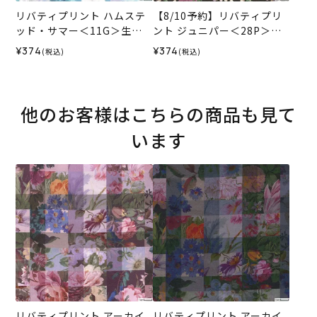
リバティプリント ハムステ
【8/10予約】リバティプリ
ッド・サマー＜11G＞生地
ント ジュニパー＜28P＞生
（ホビーラホビーレオリジ
地 （ホビーラホビーレオリ
¥374
¥374
(税込)
(税込)
ナル）2026SS
ジナル）2026AW
他のお客様はこちらの商品も見て
います
リバティプリント アーカイ
リバティプリント アーカイ