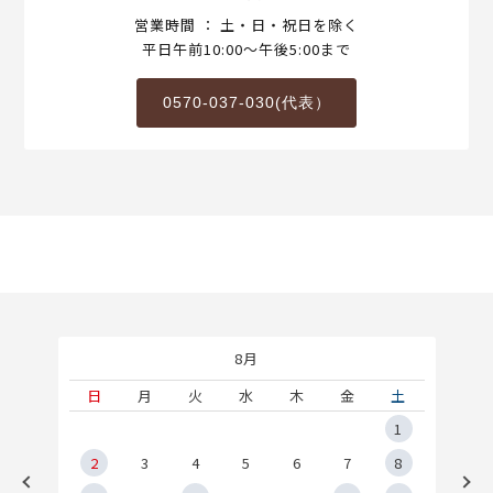
営業時間 ： 土・日・祝日を除く
平日午前10:00～午後5:00まで
0570-037-030(代表）
8月
土
日
月
火
水
木
金
土
5
1
2
2
3
4
5
6
7
8