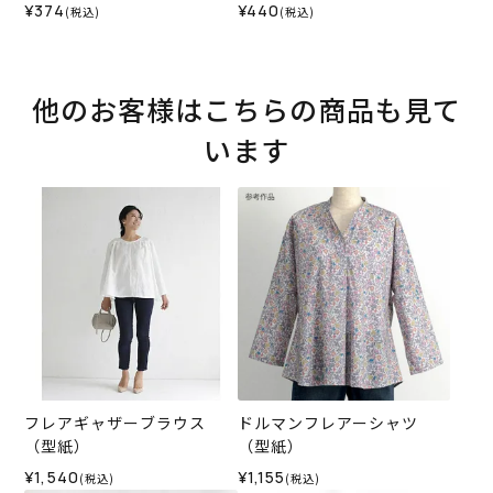
＜01N＞生地 （ホビーラホ
¥374
¥440
(税込)
(税込)
ビーレオリジナル）2026A
W
他のお客様はこちらの商品も見て
います
フレアギャザーブラウス
ドルマンフレアーシャツ
（型紙）
（型紙）
¥1,540
¥1,155
(税込)
(税込)