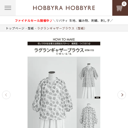
0
ファイナルセール開催中♪
＼リバティ 生地、編み物、刺繍、刺し子／
トップページ
型紙
ラグランギャザーブラウス（型紙）