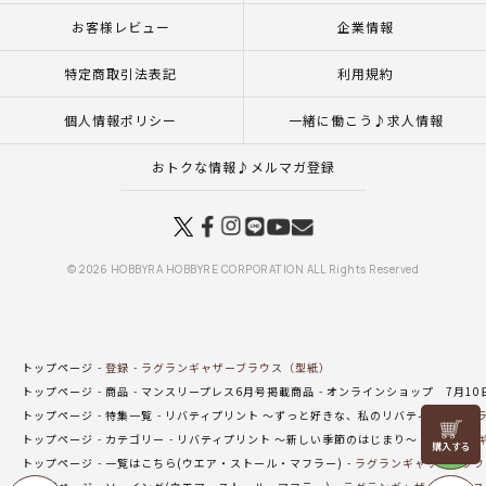
お客様レビュー
企業情報
特定商取引法表記
利用規約
個人情報ポリシー
一緒に働こう♪求人情報
おトクな情報♪メルマガ登録
© 2026 HOBBYRA HOBBYRE CORPORATION ALL Rights Reserved
トップページ
登録
ラグランギャザーブラウス（型紙）
トップページ
商品
マンスリープレス6月号掲載商品
オンラインショップ 7月10
トップページ
特集一覧
リバティプリント ～ずっと好きな、私のリバティ～
ラグラ
リリヤン
トップページ
カテゴリー
リバティプリント ～新しい季節のはじまり～
ラグラン
フェア
トップページ
一覧はこちら(ウエア・ストール・マフラー)
ラグランギャザーブラウ