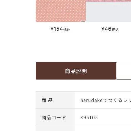
¥
154
¥
46
税込
税込
商品説明
商 品
harudakeでつく
商品コード
395105