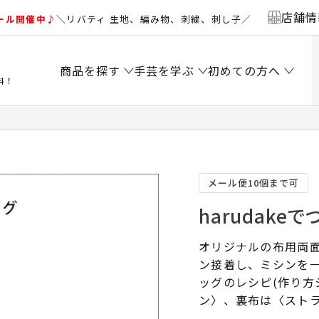
店舗情
ール開催中♪
＼リバティ 生地、編み物、刺繍、刺し子／
商品を探す
手芸を学ぶ
初めての方へ
料！
メール便10個まで可
harudake
オリジナルの布用両面
ン接着し、ミシンを
ッグのレシピ(作り方
ン〉、裏布は〈スト