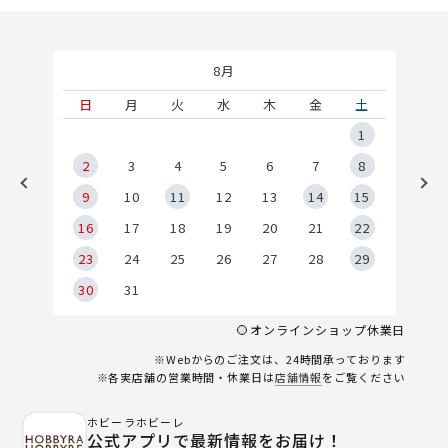
8月
土
日
月
火
水
木
金
土
5
1
2
2
3
4
5
6
7
8
9
9
10
11
12
13
14
15
6
16
17
18
19
20
21
22
23
24
25
26
27
28
29
30
31
オンラインショップ休業日
※Webからのご注文は、24時間承っております
※各実店舗の営業時間・休業日は
店舗情報
をご覧ください
ホビーラホビーレ
公式アプリで最新情報をお届け！