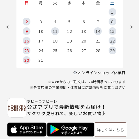
土
日
月
火
水
木
金
土
5
1
2
2
3
4
5
6
7
8
9
9
10
11
12
13
14
15
6
16
17
18
19
20
21
22
23
24
25
26
27
28
29
30
31
オンラインショップ休業日
※Webからのご注文は、24時間承っております
※各実店舗の営業時間・休業日は
店舗情報
をご覧ください
ホビーラホビーレ
公式アプリで最新情報をお届け！
サクサク見られて、楽しいお買い物♪
詳しくはこちら