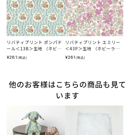
リバティプリント ポンパド
リバティプリント エミリー
ール＜13B＞生地 （ホビー
＜43P＞生地 （ホビーラホ
ラホビーレオリジナル）202
ビーレオリジナル）2025SS
¥261
¥261
(税込)
(税込)
5SS
他のお客様はこちらの商品も見て
います