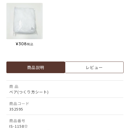
¥
308
税込
商品説明
レビュー
商 品
ベア(つくり方シート)
商品コード
352595
商品番号
IS-1158☆