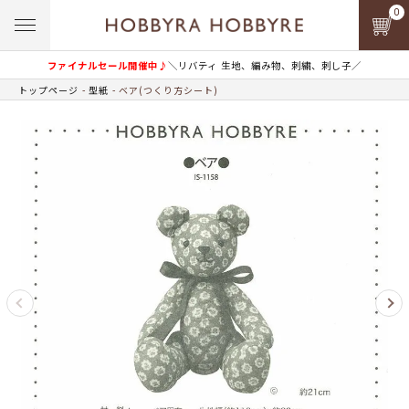
0
ファイナルセール開催中♪
＼リバティ 生地、編み物、刺繍、刺し子／
トップページ
型紙
ベア(つくり方シート)