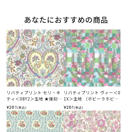
あなたにおすすめの商品
リバティプリント セリ・キ
リバティプリント ヴィー＜0
ティ＜08Y2＞生地 ★復刻色
1X＞生地 （ホビーラホビー
（ホビーラホビーレオリジ
レオリジナル）2025SS
¥261
¥261
(税込)
(税込)
ナル）2025SS