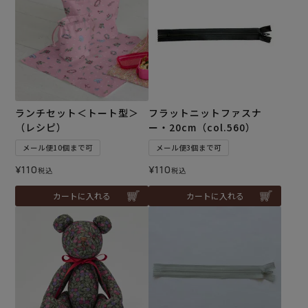
ランチセット＜トート型＞
フラットニットファスナ
（レシピ）
ー・20cm（col.560）
メール便10個まで可
メール便3個まで可
¥
110
¥
110
税込
税込
カートに入れる
カートに入れる