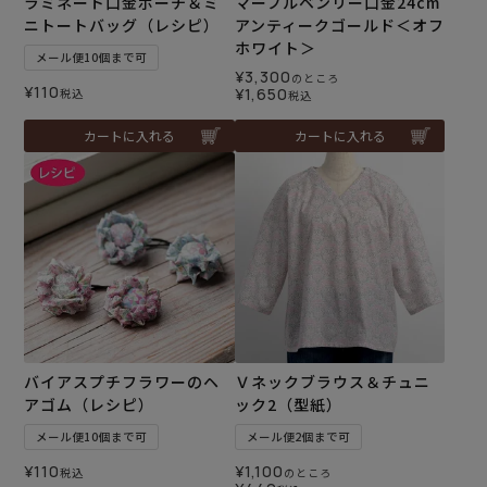
ラミネート口金ポーチ＆ミ
マーブルベンリー口金24cm
ニトートバッグ（レシピ）
アンティークゴールド＜オフ
ホワイト＞
メール便10個まで可
¥
3,300
のところ
¥
110
¥
1,650
税込
税込
カートに入れる
カートに入れる
バイアスプチフラワーのヘ
Ｖネックブラウス＆チュニ
アゴム（レシピ）
ック2（型紙）
メール便10個まで可
メール便2個まで可
¥
110
¥
1,100
税込
のところ