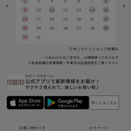
2
2
3
4
5
6
7
8
9
9
10
11
12
13
14
15
6
16
17
18
19
20
21
22
23
24
25
26
27
28
29
30
31
オンラインショップ休業日
※Webからのご注文は、24時間承っております
※各実店舗の営業時間・休業日は
店舗情報
をご覧ください
ホビーラホビーレ
公式アプリで最新情報をお届け！
サクサク見られて、楽しいお買い物♪
詳しくはこちら
お買い物ガイド
マイページ