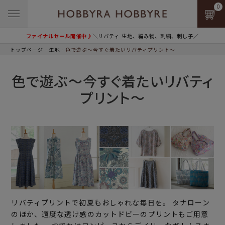
0
ファイナルセール開催中♪
＼リバティ 生地、編み物、刺繍、刺し子／
トップページ
生地
色で遊ぶ～今すぐ着たいリバティプリント～
色で遊ぶ～今すぐ着たいリバティ
プリント～
リバティプリントで初夏もおしゃれな毎日を。 タナローン
のほか、適度な透け感のカットドビーのプリントもご用意