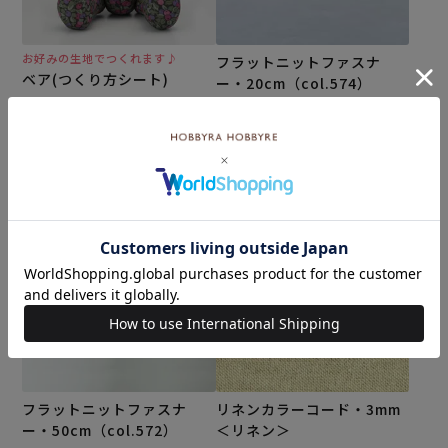
お好みの生地でつくれます♪
フラットニットファスナ
ベア(つくり方シート)
ー・20cm（col.574）
メール便3個まで可
メール便3個まで可
¥
1,100
税込
¥
110
税込
カートに入れる
カートに入れる
フラットニットファスナ
リネンカラーコード・3mm
ー・50cm（col.572）
＜リネン＞