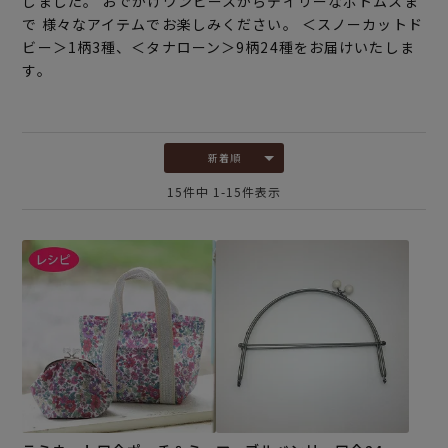
しました。 おでかけワンピースからデイリーなボトムスま
で 様々なアイテムでお楽しみください。 ＜スノーカットド
ビー＞1柄3種、＜タナローン＞9柄24種をお届けいたしま
す。
新着順
15
件中
1
-
15
件表示