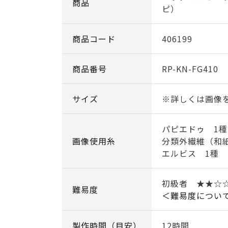
商品
ピ）
商品コード
406199
商品番号
RP-KN-FG410
サイズ
※詳しくは画像
パピエドゥ 1種
画像使用糸
分類外繊維（和紙
エルビス 1種 
初級者 ★★☆
難易度
＜難易度につい
製作時間（目安）
12時間