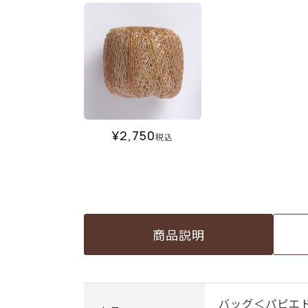
¥
2,750
税込
商品説明
バッグ＜パピエ