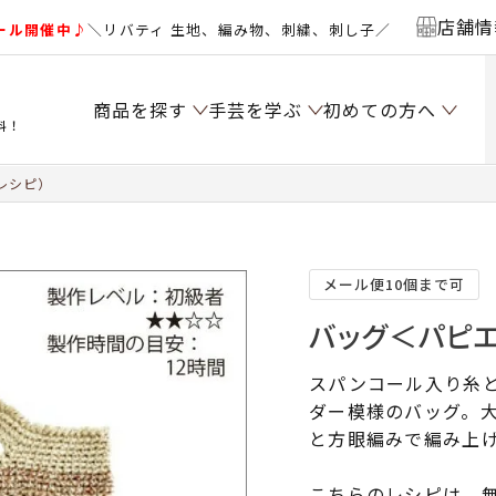
店舗情
ール開催中♪
＼リバティ 生地、編み物、刺繍、刺し子／
商品を探す
手芸を学ぶ
初めての方へ
料！
レシピ）
メール便10個まで可
バッグ＜パピエ
スパンコール入り糸
ダー模様のバッグ。
と方眼編みで編み上
こちらのレシピは、無