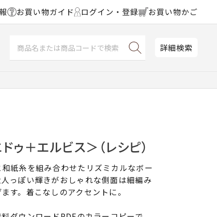
報
お買い物ガイド
ログイン・登録
お買い物かご
詳細検索
ドゥ＋エルビス＞（レシピ）
と和紙糸を組み合わせたリズミカルなボー
大人っぽい輝きがおしゃれな側面は細編み
げます。着こなしのアクセントに。
料ダウンロードPDFのカラーコピーで