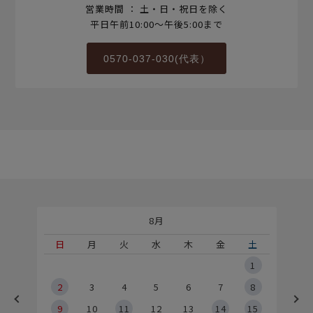
営業時間 ： 土・日・祝日を除く
平日午前10:00～午後5:00まで
0570-037-030(代表）
8月
土
日
月
火
水
木
金
土
5
1
2
2
3
4
5
6
7
8
9
9
10
11
12
13
14
15