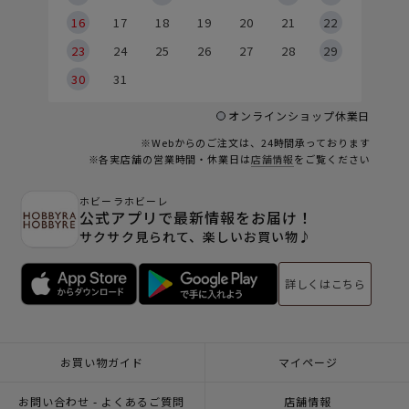
6
16
17
18
19
20
21
22
23
24
25
26
27
28
29
30
31
オンラインショップ休業日
※Webからのご注文は、24時間承っております
※各実店舗の営業時間・休業日は
店舗情報
をご覧ください
ホビーラホビーレ
公式アプリで最新情報をお届け！
サクサク見られて、楽しいお買い物♪
詳しくはこちら
お買い物ガイド
マイページ
お問い合わせ - よくあるご質問
店舗情報