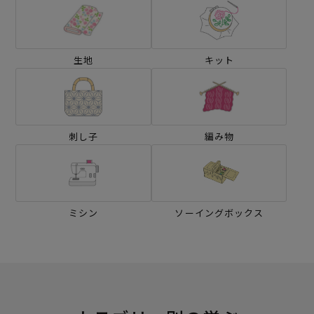
生地
キット
刺し子
編み物
ミシン
ソーイングボックス