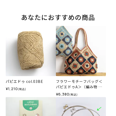
あなたにおすすめの商品
パピエドゥ col.03BE
フラワーモチーフバッグ＜
パピエドゥA＞（編み物 材
¥1,210
(税込)
料セット）
¥6,380
(税込)