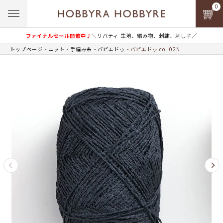
0
ファイナルセール開催中♪
＼リバティ 生地、編み物、刺繍、刺し子／
トップページ
ニット
手編み糸
パピエドゥ
パピエドゥ col.02N