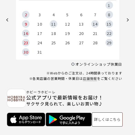
5
1
2
2
3
4
5
6
7
8
9
9
10
11
12
13
14
15
6
16
17
18
19
20
21
22
23
24
25
26
27
28
29
30
31
オンラインショップ休業日
※Webからのご注文は、24時間承っております
※各実店舗の営業時間・休業日は
店舗情報
をご覧ください
ホビーラホビーレ
公式アプリで最新情報をお届け！
サクサク見られて、楽しいお買い物♪
詳しくはこちら