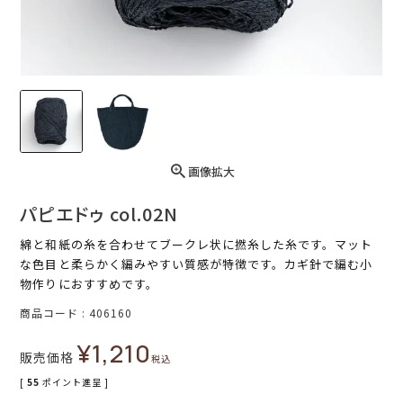
画像拡大
パピエドゥ col.02N
綿と和紙の糸を合わせてブークレ状に撚糸した糸です。マット
な色目と柔らかく編みやすい質感が特徴です。カギ針で編む小
物作りにおすすめです。
商品コード
406160
¥
1,210
販売価格
税込
[
55
ポイント進呈 ]