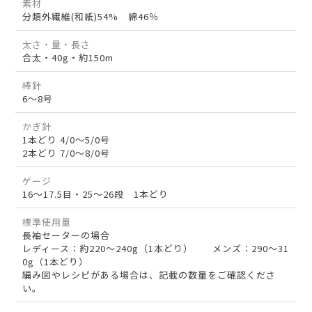
素材
分類外繊維(和紙)54% 綿46％
太さ・量・長さ
合太・40g・約150m
棒針
6～8号
かぎ針
1本どり 4/0～5/0号
2本どり 7/0～8/0号
ゲージ
16～17.5目・25～26段 1本どり
標準使用量
長袖セーターの場合
レディース：約220～240g（1本どり） メンズ：290～31
0g（1本どり）
編み図やレシピがある場合は、記載の数量をご確認くださ
い。