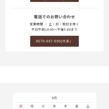
電話でのお問い合わせ
営業時間 ： 土・日・祝日を除く
平日午前10:00～午後5:00まで
0570-037-030(代表）
8月
土
日
月
火
水
木
金
土