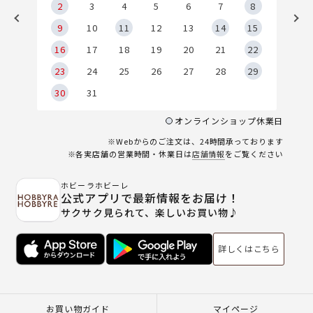
2
2
3
4
5
6
7
8
9
9
10
11
12
13
14
15
6
16
17
18
19
20
21
22
23
24
25
26
27
28
29
30
31
オンラインショップ休業日
※Webからのご注文は、24時間承っております
※各実店舗の営業時間・休業日は
店舗情報
をご覧ください
ホビーラホビーレ
公式アプリで最新情報をお届け！
サクサク見られて、楽しいお買い物♪
詳しくはこちら
お買い物ガイド
マイページ