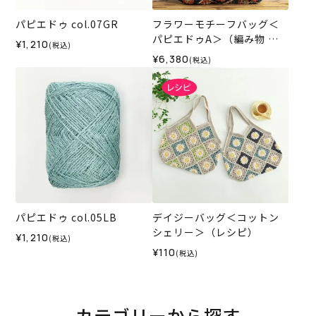
パピエドゥ col.07GR
フラワーモチーフバッグ＜
パピエドゥA＞（編み物 材
¥1,210
(税込)
料セット）
¥6,380
(税込)
パピエドゥ col.05LB
デイジーバッグ＜コットン
シェリー＞（レシピ）
¥1,210
(税込)
¥110
(税込)
カテゴリーから探す