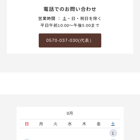
電話でのお問い合わせ
営業時間 ： 土・日・祝日を除く
平日午前10:00～午後5:00まで
0570-037-030(代表）
8月
土
日
月
火
水
木
金
土
5
1