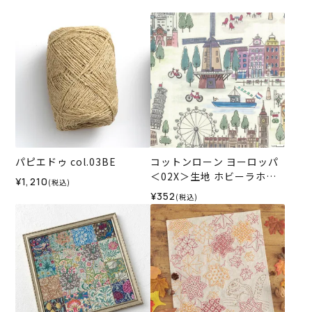
パピエドゥ col.03BE
コットンローン ヨーロッパ
＜02X＞生地 ホビーラホビ
¥1,210
(税込)
ーレデザインコレクション
¥352
(税込)