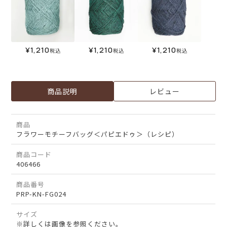
¥
1,210
¥
1,210
¥
1,210
税込
税込
税込
商品説明
レビュー
商品
フラワーモチーフバッグ＜パピエドゥ＞（レシピ）
商品コード
406466
商品番号
PRP-KN-FG024
サイズ
※詳しくは画像を参照ください。