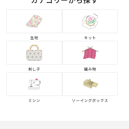
生地
キット
刺し子
編み物
ミシン
ソーイングボックス