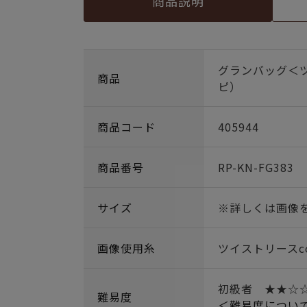
商品説明
グランバッグ＜
商品
ピ）
商品コード
405944
商品番号
RP-KN-FG383
サイズ
※詳しくは画像
画像使用糸
ツイストリースcol.
初級者 ★★☆
難易度
＜難易度につい