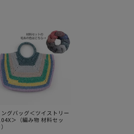
リングバッグ＜ツイストリー
ス04X＞（編み物 材料セッ
ト）