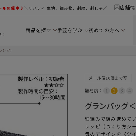
店舗情
ール開催中♪
＼リバティ 生地、編み物、刺繍、刺し子／
商品を探す
手芸を学ぶ
初めての方へ
料！
レシピ）
メール便10個まで可
難易度：
グランバッグ＜
細編みで編み進めて
レシピ（つくり方シ
気のデザインを〈ツ