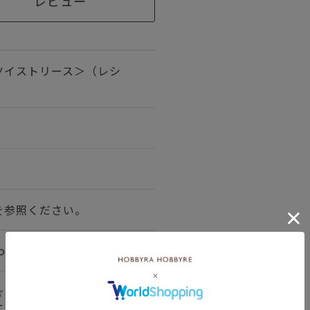
レビュー
ツイストリース＞（レシ
を参照ください。
01X、col.04X
☆
て＞詳しくはこちら